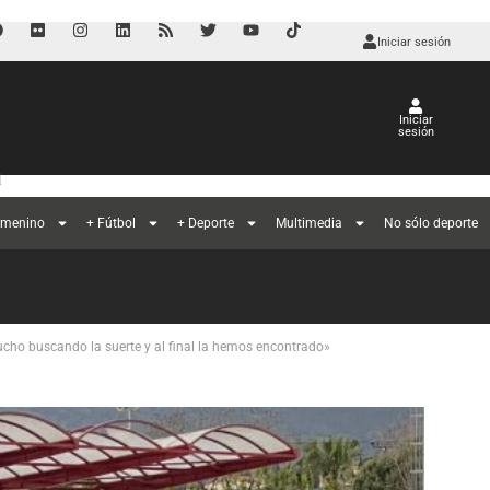
Iniciar sesión
Iniciar
sesión
a
emenino
+ Fútbol
+ Deporte
Multimedia
No sólo deporte
cho buscando la suerte y al final la hemos encontrado»