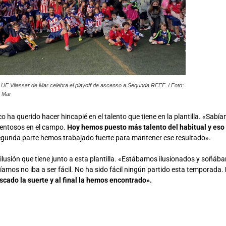
la UE Vilassar de Mar celebra el playoff de ascenso a Segunda RFEF. / Foto:
e Mar
nco ha querido hacer hincapié en el talento que tiene en la plantilla. «Sa
lentosos en el campo.
Hoy hemos puesto más talento del habitual y es
egunda parte hemos trabajado fuerte para mantener ese resultado».
 ilusión que tiene junto a esta plantilla. «Estábamos ilusionados y soñáb
amos no iba a ser fácil. No ha sido fácil ningún partido esta temporada.
cado la suerte y al final la hemos encontrado».