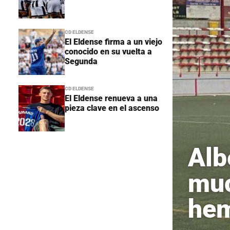
CD ELDENSE
El Eldense firma a un viejo
conocido en su vuelta a
Segunda
CD ELDENSE
El Eldense renueva a una
pieza clave en el ascenso
Alb
muc
hem