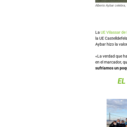
Alberto Aybar celebra, v
La
UE Vilassar de
la UE Castelldefel
Aybar hizo la valor
«La verdad que ha
en el marcador, q
sufríamos un poqu
EL