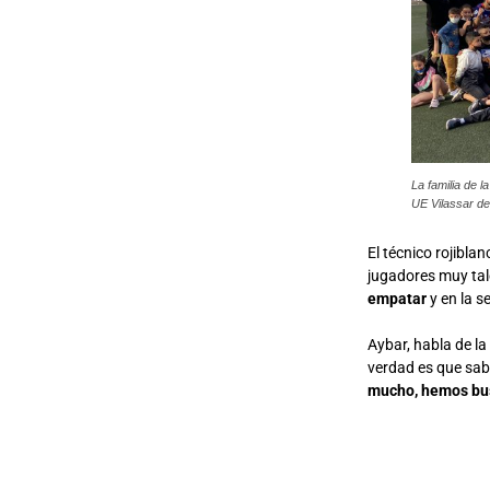
La familia de 
UE Vilassar d
El técnico rojibla
jugadores muy ta
empatar
y en la s
Aybar, habla de la
verdad es que sabí
mucho, hemos bus