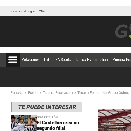
jueves, 6 de agosto 2026
Votaciones
LaLiga EA Sports
LaLiga Hypermotion
Primera Fe
»
»
»
Portada
Fútbol
Tercera Federación
Tercera Federación Grupo Quinto
TE PUEDE INTERESAR
CD CASTELLÓN
El Castellón crea un
segundo filial