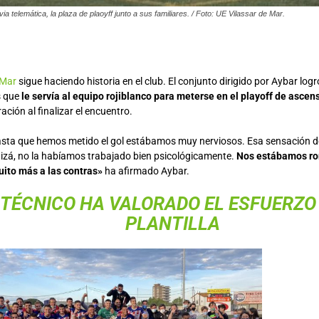
ia telemática, la plaza de plaoyff junto a sus familiares. / Foto: UE Vilassar de Mar.
 Mar
sigue haciendo historia en el club. El conjunto dirigido por Aybar lo
s que
le servía al equipo rojiblanco para meterse en el playoff de asc
ación al finalizar el encuentro.
sta que hemos metido el gol estábamos muy nerviosos. Esa sensación de 
uizá, no la habíamos trabajado bien psicológicamente.
Nos estábamos ro
ito más a las contras»
ha afirmado Aybar.
 TÉCNICO HA VALORADO EL ESFUERZO
PLANTILLA