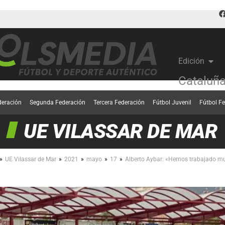
Edición
Cataluñ
deración
Segunda Federación
Tercera Federación
Fútbol Juvenil
Fútbol F
UE VILASSAR DE MAR
»
»
»
»
»
UE Vilassar de Mar
2021
mayo
17
Alberto Aybar: «Hemos trabajado mu