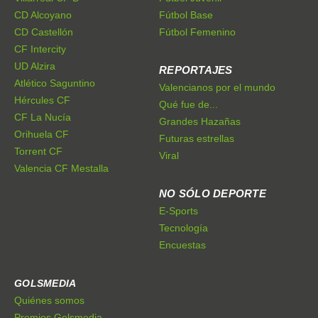
CD Alcoyano
Fútbol Base
CD Castellón
Fútbol Femenino
CF Intercity
UD Alzira
REPORTAJES
Atlético Saguntino
Valencianos por el mundo
Hércules CF
Qué fue de...
CF La Nucía
Grandes Hazañas
Orihuela CF
Futuras estrellas
Torrent CF
Viral
Valencia CF Mestalla
NO SÓLO DEPORTE
E-Sports
Tecnología
Encuestas
GOLSMEDIA
Quiénes somos
Premios Golsmedia