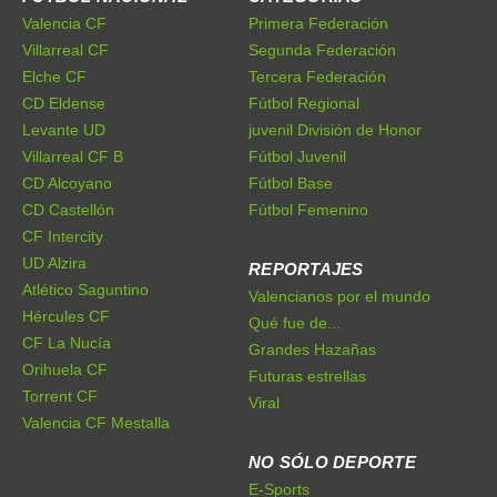
Valencia CF
Primera Federación
Villarreal CF
Segunda Federación
Elche CF
Tercera Federación
CD Eldense
Fútbol Regional
Levante UD
juvenil División de Honor
Villarreal CF B
Fútbol Juvenil
CD Alcoyano
Fútbol Base
CD Castellón
Fútbol Femenino
CF Intercity
UD Alzira
REPORTAJES
Atlético Saguntino
Valencianos por el mundo
Hércules CF
Qué fue de...
CF La Nucía
Grandes Hazañas
Orihuela CF
Futuras estrellas
Torrent CF
Viral
Valencia CF Mestalla
NO SÓLO DEPORTE
E-Sports