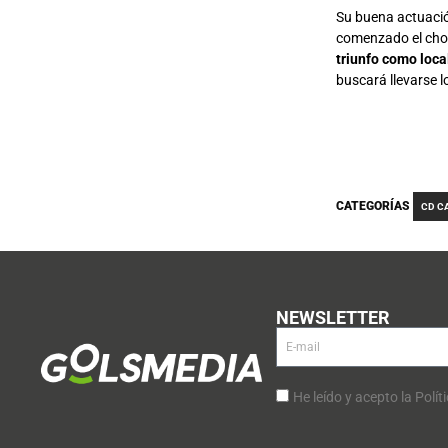
Su buena actuación 
comenzado el ch
triunfo como loca
buscará llevarse l
CATEGORÍAS
CD C
NEWSLETTER
He leído y acepto la Polít