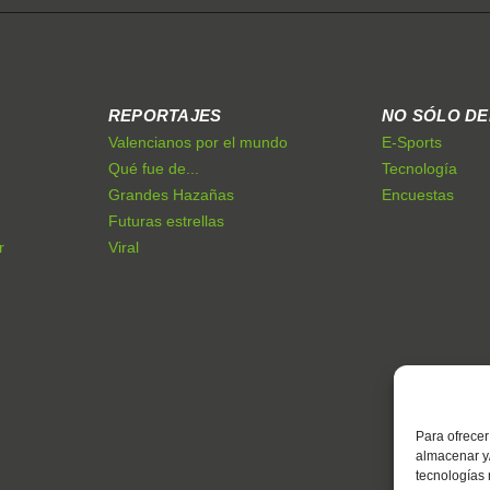
REPORTAJES
NO SÓLO D
Valencianos por el mundo
E-Sports
Qué fue de...
Tecnología
Grandes Hazañas
Encuestas
Futuras estrellas
r
Viral
Para ofrecer
almacenar y/
tecnologías