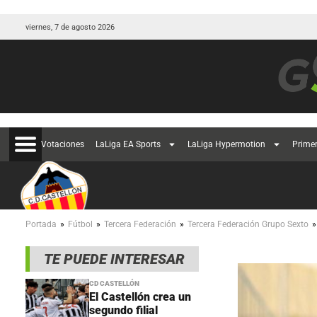
viernes, 7 de agosto 2026
Votaciones
LaLiga EA Sports
LaLiga Hypermotion
Prime
»
»
»
»
Portada
Fútbol
Tercera Federación
Tercera Federación Grupo Sexto
TE PUEDE INTERESAR
CD CASTELLÓN
El Castellón crea un
segundo filial