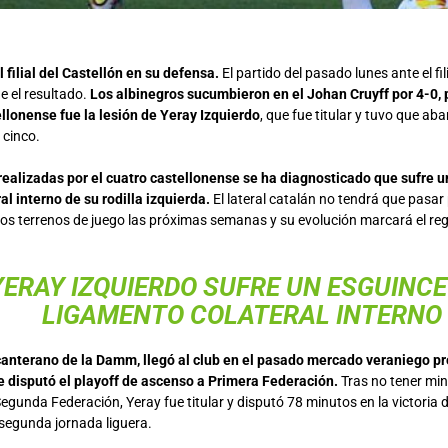
 filial del Castellón en su defensa.
El partido del pasado lunes ante el fi
e el resultado.
Los albinegros sucumbieron en el Johan Cruyff por 4-0, p
tellonense fue la lesión de Yeray Izquierdo
, que fue titular y tuvo que ab
 cinco.
realizadas por el cuatro castellonense se ha diagnosticado que sufre un
l interno de su rodilla izquierda.
El lateral catalán no tendrá que pasar 
los terrenos de juego las próximas semanas y su evolución marcará el regr
YERAY IZQUIERDO SUFRE UN ESGUINCE
LIGAMENTO COLATERAL INTERNO
canterano de la Damm, llegó al club en el pasado mercado veraniego p
e disputó el playoff de ascenso a Primera Federación.
Tras no tener min
Segunda Federación, Yeray fue titular y disputó 78 minutos en la victoria 
 segunda jornada liguera.