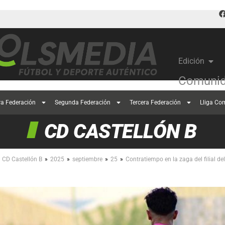
Edición
Comunid
ra Federación
Segunda Federación
Tercera Federación
Lliga Co
CD CASTELLÓN B
»
»
»
»
CD Castellón B
2025
septiembre
25
Contratiempo en la zaga del filial de