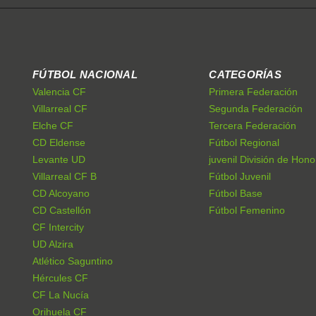
FÚTBOL NACIONAL
CATEGORÍAS
Valencia CF
Primera Federación
Villarreal CF
Segunda Federación
Elche CF
Tercera Federación
CD Eldense
Fútbol Regional
Levante UD
juvenil División de Hono
Villarreal CF B
Fútbol Juvenil
CD Alcoyano
Fútbol Base
CD Castellón
Fútbol Femenino
CF Intercity
UD Alzira
Atlético Saguntino
Hércules CF
CF La Nucía
Orihuela CF