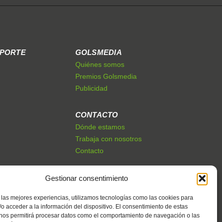
EPORTE
GOLSMEDIA
Quiénes somos
Premios Golsmedia
Publicidad
CONTACTO
Dónde estamos
Trabaja con nosotros
Contacto
Gestionar consentimiento
 las mejores experiencias, utilizamos tecnologías como las cookies para
o acceder a la información del dispositivo. El consentimiento de estas
 nos permitirá procesar datos como el comportamiento de navegación o las