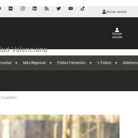
Iniciar sesión
Iniciar
sesión
ad Valenciana
munitat
Más Regional
Fútbol Femenino
+ Fútbol
Atletism
l Castellón