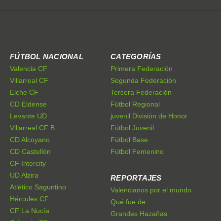
FÚTBOL NACIONAL
CATEGORÍAS
Valencia CF
Primera Federación
Villarreal CF
Segunda Federación
Elche CF
Tercera Federación
CD Eldense
Fútbol Regional
Levante UD
juvenil División de Honor
Villarreal CF B
Fútbol Juvenil
CD Alcoyano
Fútbol Base
CD Castellón
Fútbol Femenino
CF Intercity
UD Alzira
REPORTAJES
Atlético Saguntino
Valencianos por el mundo
Hércules CF
Qué fue de...
CF La Nucía
Grandes Hazañas