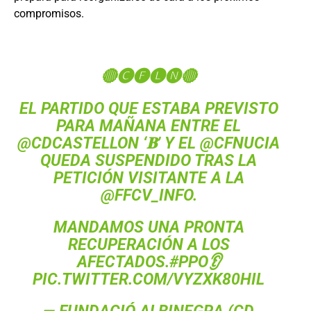
compromisos.
🔴🅒🅕🅛🅝🔴
EL PARTIDO QUE ESTABA PREVISTO
PARA MAÑANA ENTRE EL
@CDCASTELLON
‘𝐁’ Y EL
@CFNUCIA
QUEDA SUSPENDIDO TRAS LA
PETICIÓN VISITANTE A LA
@FFCV_INFO
.
MANDAMOS UNA PRONTA
RECUPERACIÓN A LOS
AFECTADOS.
#PPO
👂
PIC.TWITTER.COM/VYZXK80HIL