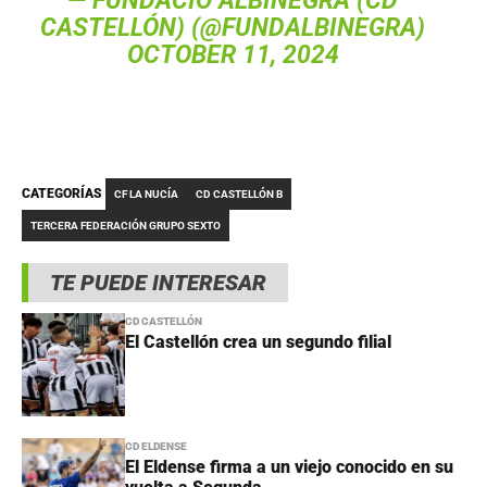
— FUNDACIÓ ALBINEGRA (
CD
CASTELLÓN
) (@FUNDALBINEGRA)
OCTOBER 11, 2024
CATEGORÍAS
CF LA NUCÍA
CD CASTELLÓN B
TERCERA FEDERACIÓN GRUPO SEXTO
TE PUEDE INTERESAR
CD CASTELLÓN
El Castellón crea un segundo filial
CD ELDENSE
El Eldense firma a un viejo conocido en su