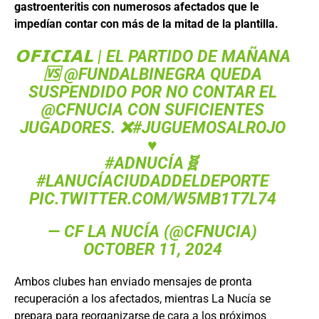
gastroenteritis con numerosos afectados que le
impedían contar con más de la mitad de la plantilla.
𝗢𝗙𝗜𝗖𝗜𝗔𝗟 | EL PARTIDO DE MAÑANA
🆚
@FUNDALBINEGRA
QUEDA
SUSPENDIDO POR NO CONTAR EL
@CFNUCIA
CON SUFICIENTES
JUGADORES. ❌
#JUGUEMOSALROJO
♥️
#ADNUCÍA
🧬
#LANUCÍACIUDADDELDEPORTE
PIC.TWITTER.COM/W5MB1T7L74
— CF LA NUCÍA (@CFNUCIA)
OCTOBER 11, 2024
Ambos clubes han enviado mensajes de pronta
recuperación a los afectados, mientras La Nucía se
prepara para reorganizarse de cara a los próximos