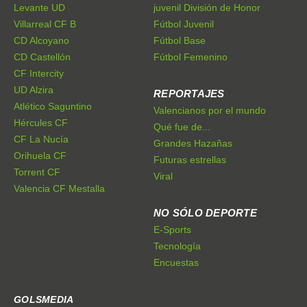
Levante UD
juvenil División de Honor
Villarreal CF B
Fútbol Juvenil
CD Alcoyano
Fútbol Base
CD Castellón
Fútbol Femenino
CF Intercity
UD Alzira
REPORTAJES
Atlético Saguntino
Valencianos por el mundo
Hércules CF
Qué fue de...
CF La Nucía
Grandes Hazañas
Orihuela CF
Futuras estrellas
Torrent CF
Viral
Valencia CF Mestalla
NO SÓLO DEPORTE
E-Sports
Tecnología
Encuestas
GOLSMEDIA