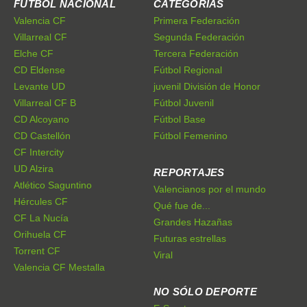
FÚTBOL NACIONAL
CATEGORÍAS
Valencia CF
Primera Federación
Villarreal CF
Segunda Federación
Elche CF
Tercera Federación
CD Eldense
Fútbol Regional
Levante UD
juvenil División de Honor
Villarreal CF B
Fútbol Juvenil
CD Alcoyano
Fútbol Base
CD Castellón
Fútbol Femenino
CF Intercity
UD Alzira
REPORTAJES
Atlético Saguntino
Valencianos por el mundo
Hércules CF
Qué fue de...
CF La Nucía
Grandes Hazañas
Orihuela CF
Futuras estrellas
Torrent CF
Viral
Valencia CF Mestalla
NO SÓLO DEPORTE