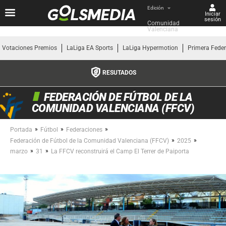
Edición
Iniciar
sesión
Comunidad 
Valenciana
Votaciones Premios
LaLiga EA Sports
LaLiga Hypermotion
Primera Fede
RESUTADOS
FEDERACIÓN DE FÚTBOL DE LA
COMUNIDAD VALENCIANA (FFCV)
»
»
»
Portada
Fútbol
Federaciones
»
»
Federación de Fútbol de la Comunidad Valenciana (FFCV)
2025
»
»
marzo
31
La FFCV reconstruirá el Camp El Terrer de Paiporta