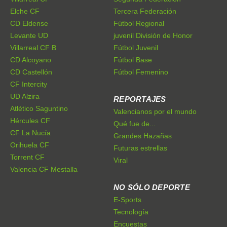
Elche CF
Tercera Federación
CD Eldense
Fútbol Regional
Levante UD
juvenil División de Honor
Villarreal CF B
Fútbol Juvenil
CD Alcoyano
Fútbol Base
CD Castellón
Fútbol Femenino
CF Intercity
UD Alzira
REPORTAJES
Atlético Saguntino
Valencianos por el mundo
Hércules CF
Qué fue de...
CF La Nucía
Grandes Hazañas
Orihuela CF
Futuras estrellas
Torrent CF
Viral
Valencia CF Mestalla
NO SÓLO DEPORTE
E-Sports
Tecnología
Encuestas