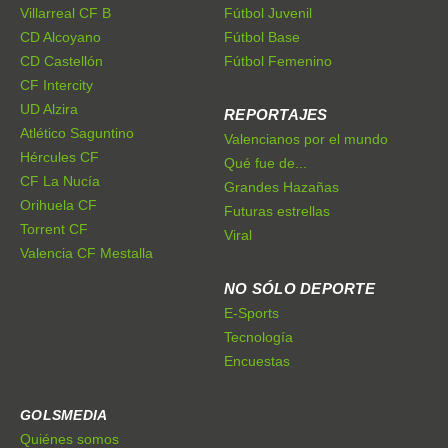
Villarreal CF B
Fútbol Juvenil
CD Alcoyano
Fútbol Base
CD Castellón
Fútbol Femenino
CF Intercity
UD Alzira
REPORTAJES
Atlético Saguntino
Valencianos por el mundo
Hércules CF
Qué fue de...
CF La Nucía
Grandes Hazañas
Orihuela CF
Futuras estrellas
Torrent CF
Viral
Valencia CF Mestalla
NO SÓLO DEPORTE
E-Sports
Tecnología
Encuestas
GOLSMEDIA
Quiénes somos