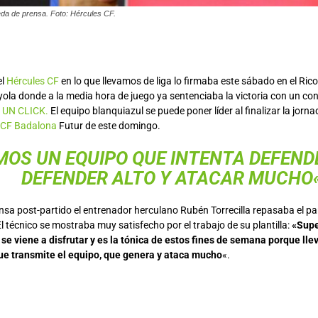
eda de prensa. Foto: Hércules CF.
el
Hércules CF
en lo que llevamos de liga lo firmaba este sábado en el Ric
yola donde a la media hora de juego ya sentenciaba la victoria con un co
 UN CLICK.
El equipo blanquiazul se puede poner líder al finalizar la jor
CF Badalona
Futur de este domingo.
OS UN EQUIPO QUE INTENTA DEFENDE
DEFENDER ALTO Y ATACAR MUCHO
nsa post-partido el entrenador herculano Rubén Torrecilla repasaba el par
 El técnico se mostraba muy satisfecho por el trabajo de su plantilla:
«Supe
í se viene a disfrutar y es la tónica de estos fines de semana porque ll
ue transmite el equipo, que genera y ataca mucho
«.