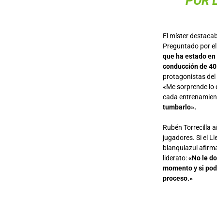
POR 
El míster destaca
Preguntado por el
que ha estado en 
conducción de 40
protagonistas del
«Me sorprende lo 
cada entrenamient
tumbarlo».
Rubén Torrecilla a
jugadores. Si el L
blanquiazul afirma
liderato:
«No le do
momento y si pode
proceso.»