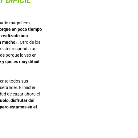
 DIFÍCIL
uario magnífico».
porque en poco tiempo
a realizado una
ra mucho»
. Otro de los
míster respondía así:
nde porque lo veo en
 y que es muy difícil
mente todos sus
erá líder. El mister
dad de cazar ahora el
elo, disfrutar del
 pero estamos en el