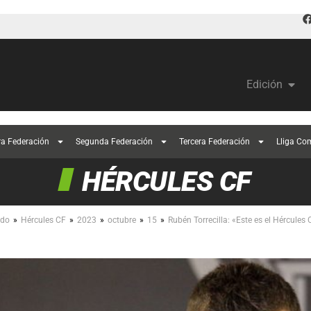
Edición
ra Federación
Segunda Federación
Tercera Federación
Lliga Co
HÉRCULES CF
»
»
»
»
»
ndo
Hércules CF
2023
octubre
15
Rubén Torrecilla: «Este es el Hércules