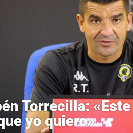
én Torrecilla: «Este
que yo quiero»