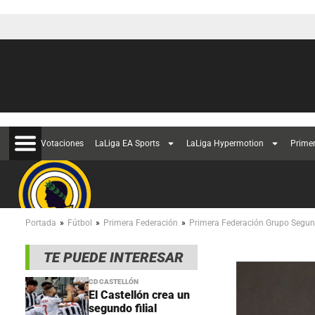
Votaciones
LaLiga EA Sports
LaLiga Hypermotion
Prime
»
»
»
Portada
Fútbol
Primera Federación
Primera Federación Grupo Segu
TE PUEDE INTERESAR
CD CASTELLÓN
El Castellón crea un
segundo filial