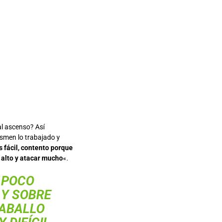
al ascenso? Así
asmen lo trabajado y
s fácil, contento porque
 alto y atacar mucho
«.
 POCO
 Y SOBRE
CABALLO