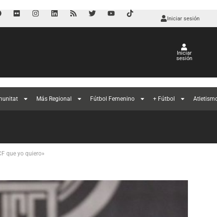
Iniciar sesión
Iniciar
sesión
munitat
Más Regional
Fútbol Femenino
+ Fútbol
Atletism
 CF que yo quiero»