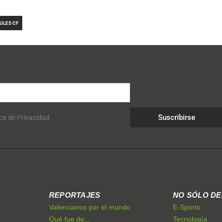
ULES CF
Suscribirse
ica de Privacidad.
REPORTAJES
NO SÓLO D
Valencianos por el mundo
E-Sports
Qué fue de...
Tecnología