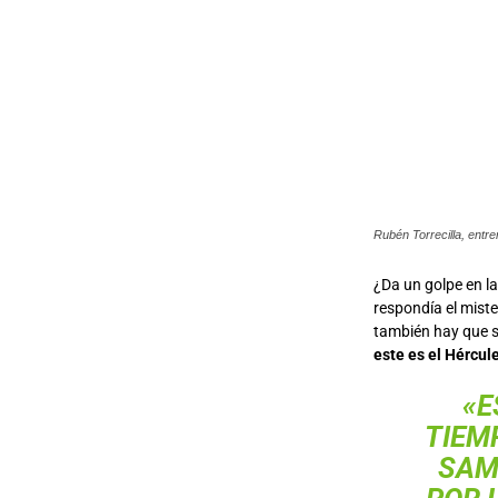
Rubén Torrecilla, entr
¿Da un golpe en l
respondía el miste
también hay que 
este es el Hércul
«E
TIEM
SAM