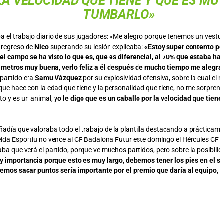
LA VELOCIDAD QUE TIENE Y QUE ES MUY
TUMBARLO»
ba el trabajo diario de sus jugadores: «Me alegro porque tenemos un vest
 regreso de
Nico
superando su lesión explicaba:
«Estoy super contento 
el campo se ha visto lo que es, que es diferencial, al 70% que estaba h
 metros muy buena, verlo feliz a él después de mucho tiempo me aleg
 partido era
Samu Vázquez
por su explosividad ofensiva, sobre la cual el 
que hace con la edad que tiene y la personalidad que tiene, no me sorpre
o y es un animal,
yo le digo que es un caballo por la velocidad que tiene
ñadía que valoraba todo el trabajo de la plantilla destacando a práctica
leida Esportiu no vence al CF Badalona Futur este domingo el Hércules CF s
ba que verá el partido, porque ve muchos partidos, pero sobre la posibili
y importancia porque esto es muy largo, debemos tener los pies en el su
mos sacar puntos sería importante por el premio que daría al equipo,