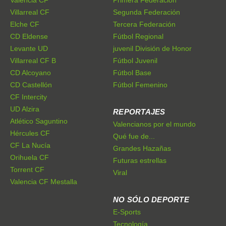
Valencia CF
Primera Federación
Villarreal CF
Segunda Federación
Elche CF
Tercera Federación
CD Eldense
Fútbol Regional
Levante UD
juvenil División de Honor
Villarreal CF B
Fútbol Juvenil
CD Alcoyano
Fútbol Base
CD Castellón
Fútbol Femenino
CF Intercity
UD Alzira
REPORTAJES
Atlético Saguntino
Valencianos por el mundo
Hércules CF
Qué fue de...
CF La Nucía
Grandes Hazañas
Orihuela CF
Futuras estrellas
Torrent CF
Viral
Valencia CF Mestalla
NO SÓLO DEPORTE
E-Sports
Tecnología