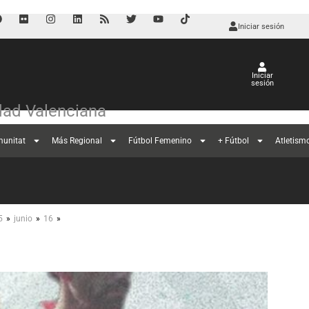
Iniciar sesión
Iniciar
sesión
ad Valenciana
munitat
Más Regional
Fútbol Femenino
+ Fútbol
Atletism
»
»
»
5
junio
16