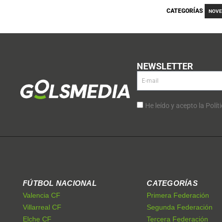
CATEGORÍAS
NOVE
NEWSLETTER
He leído y acepto la Polít
FÚTBOL NACIONAL
CATEGORÍAS
Valencia CF
Primera Federación
Villarreal CF
Segunda Federación
Elche CF
Tercera Federación