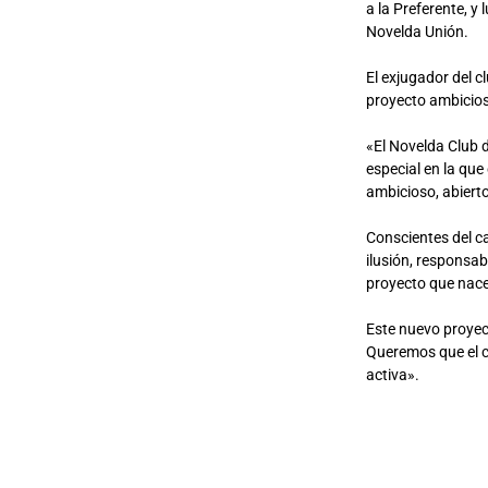
a la Preferente, y
Novelda Unión.
El exjugador del c
proyecto ambicioso
«El Novelda Club 
especial en la que
ambicioso, abierto
Conscientes del c
ilusión, responsa
proyecto que nace 
Este nuevo proyect
Queremos que el c
activa».