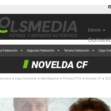
Edición
Comunid
ra Federación
Segunda Federación
Tercera Federación
Lliga Co
NOVELDA CF
»
»
»
»
»
lenciana
Lliga Comunitat
Más Regional
Primera FFCV
Novelda CF
202