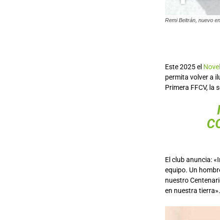
Remi Beltrán, nuevo e
Este 2025 el
Nove
permita volver a i
Primera FFCV, la 
C
El club anuncia: 
equipo. Un hombre 
nuestro Centenari
en nuestra tierra»