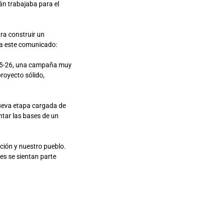
án trabajaba para el
ra construir un
aba este comunicado:
025-26, una campaña muy
proyecto sólido,
ueva etapa cargada de
ntar las bases de un
ición y nuestro pueblo.
es se sientan parte