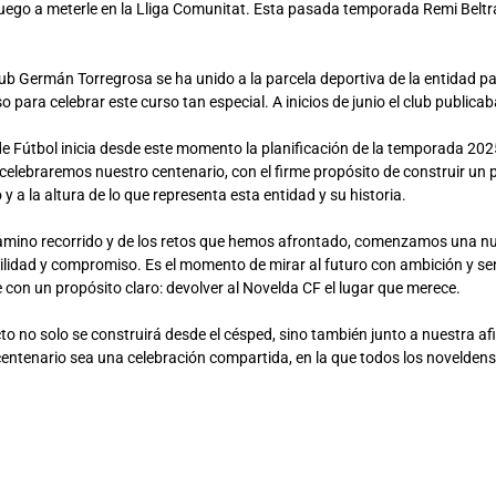
 luego a meterle en la Lliga Comunitat. Esta pasada temporada Remi Beltr
lub Germán Torregrosa se ha unido a la parcela deportiva de la entidad pa
 para celebrar este curso tan especial. A inicios de junio el club public
de Fútbol inicia desde este momento la planificación de la temporada 2
 celebraremos nuestro centenario, con el firme propósito de construir un 
 y a la altura de lo que representa esta entidad y su historia.
amino recorrido y de los retos que hemos afrontado, comenzamos una n
bilidad y compromiso. Es el momento de mirar al futuro con ambición y se
con un propósito claro: devolver al Novelda CF el lugar que merece.
o no solo se construirá desde el césped, sino también junto a nuestra af
entenario sea una celebración compartida, en la que todos los noveldens