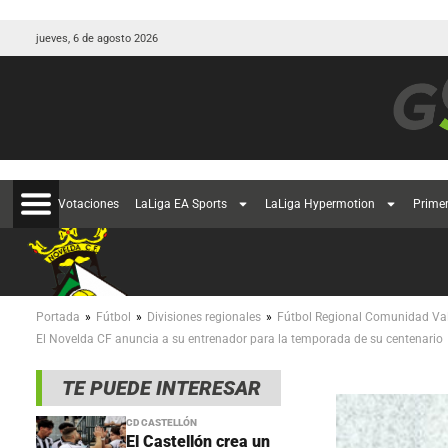
jueves, 6 de agosto 2026
Votaciones
LaLiga EA Sports
LaLiga Hypermotion
Prime
»
»
»
Portada
Fútbol
Divisiones regionales
Fútbol Regional Comunidad Va
El Novelda CF anuncia a su entrenador para la temporada de su centenario
TE PUEDE INTERESAR
CD CASTELLÓN
El Castellón crea un