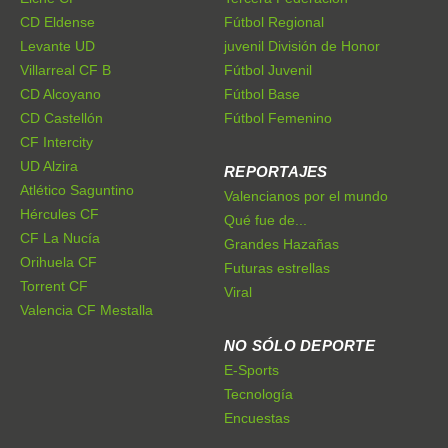
CD Eldense
Fútbol Regional
Levante UD
juvenil División de Honor
Villarreal CF B
Fútbol Juvenil
CD Alcoyano
Fútbol Base
CD Castellón
Fútbol Femenino
CF Intercity
UD Alzira
REPORTAJES
Atlético Saguntino
Valencianos por el mundo
Hércules CF
Qué fue de...
CF La Nucía
Grandes Hazañas
Orihuela CF
Futuras estrellas
Torrent CF
Viral
Valencia CF Mestalla
NO SÓLO DEPORTE
E-Sports
Tecnología
Encuestas