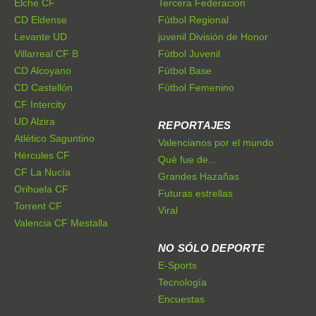
Elche CF
Tercera Federación
CD Eldense
Fútbol Regional
Levante UD
juvenil División de Honor
Villarreal CF B
Fútbol Juvenil
CD Alcoyano
Fútbol Base
CD Castellón
Fútbol Femenino
CF Intercity
UD Alzira
REPORTAJES
Atlético Saguntino
Valencianos por el mundo
Hércules CF
Qué fue de...
CF La Nucía
Grandes Hazañas
Orihuela CF
Futuras estrellas
Torrent CF
Viral
Valencia CF Mestalla
NO SÓLO DEPORTE
E-Sports
Tecnología
Encuestas