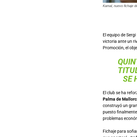
Kamal, nuevo fichaje d
El equipo de Serg
victoria ante un ri
Promoción, el obj
QUIN
TITU
SE 
El club se ha refo
Palma de Mallorca
construyó un gran
puesto finalmente 
problemas económi
Fichaje para soñar