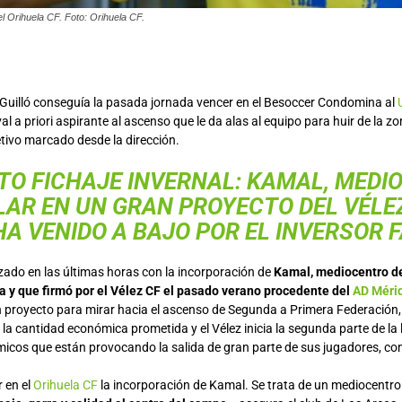
el Orihuela CF. Foto: Orihuela CF.
i Guilló conseguía la pasada jornada vencer en el Besoccer Condomina al
val a priori aspirante al ascenso que le da alas al equipo para huir de la zo
etivo marcado desde la dirección.
TO FICHAJE INVERNAL: KAMAL, MEDI
LAR EN UN GRAN PROYECTO DEL VÉLE
HA VENIDO A BAJO POR EL INVERSOR 
rzado en las últimas horas con la incorporación de
Kamal, mediocentro de
 y que firmó por el Vélez CF el pasado verano procedente del
AD Méri
 proyecto para mirar hacia el ascenso de Segunda a Primera Federación, 
la cantidad económica prometida y el Vélez inicia la segunda parte de la 
cos que están provocando la salida de gran parte de sus jugadores, co
 en el
Orihuela CF
la incorporación de Kamal. Se trata de un mediocentro 