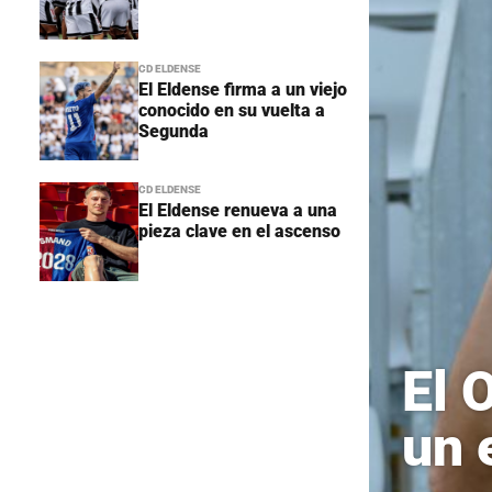
CD ELDENSE
El Eldense firma a un viejo
conocido en su vuelta a
Segunda
CD ELDENSE
El Eldense renueva a una
pieza clave en el ascenso
El 
un 