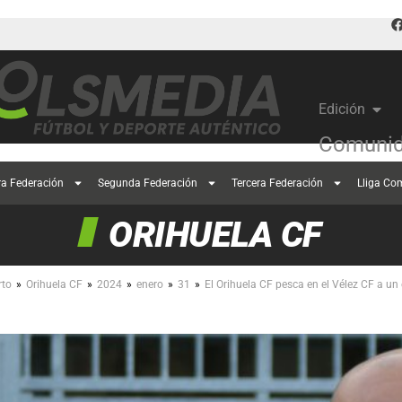
Edición
Comunid
ra Federación
Segunda Federación
Tercera Federación
Lliga Co
ORIHUELA CF
»
»
»
»
»
rto
Orihuela CF
2024
enero
31
El Orihuela CF pesca en el Vélez CF a un