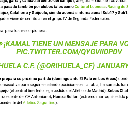
bajo, garra y calidad al centro del campo
«, asegura el club de Los Arcos
 ha pasado también por clubes tales como
Cultural Leonesa
,
Racing de 
ajoz, Calahorra y Guijuelo, siendo además internacional Sub17 y Sub1
gador viene de ser titular en el grupo IV de Segunda Federación.
al para los «escorpiones»:
 ¡KAMAL TIENE UN MENSAJE PARA V
PIC.TWITTER.COM/QYGVIIDPDV
HUELA C.F. (@ORIHUELA_CF)
JANUARY 
 prepara su próximo partido (domingo ante El Palo en Los Arcos)
donde
consecutiva para seguir escalando posiciones en la tabla, ha sumado los
spejo
(el central tinerfeño llega cedido del Atlético de Madrid),
Sebas Cha
procedente del CA Antoniano),
Hamza Bellari
(extremo marroquí cedido po
rocedente del
Atlético Saguntino
).