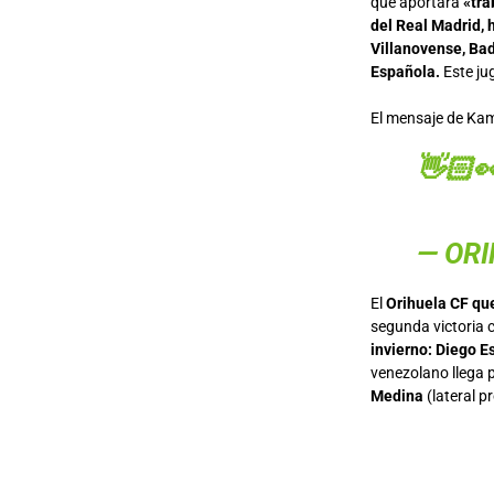
que aportará
«tra
del Real Madrid,
Villanovense, Bad
Española.
Este ju
El mensaje de Kam
👋🏻
— ORI
El
Orihuela CF que
segunda victoria 
invierno: Diego E
venezolano llega 
Medina
(lateral p