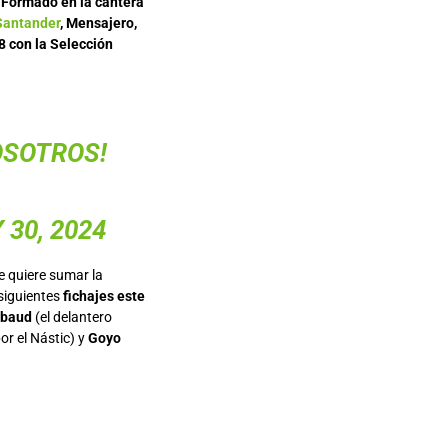
.
Formado en la cantera
Santander
, Mensajero,
8 con la Selección
OSOTROS!
30, 2024
 quiere sumar la
 siguientes
fichajes este
lbaud
(el delantero
r el Nástic) y
Goyo