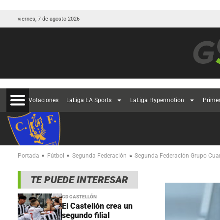
viernes, 7 de agosto 2026
Votaciones
LaLiga EA Sports
LaLiga Hypermotion
Prime
»
»
»
Portada
Fútbol
Segunda Federación
Segunda Federación Grupo Cua
TE PUEDE INTERESAR
CD CASTELLÓN
El Castellón crea un
segundo filial