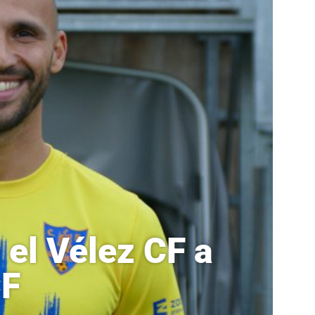
 el Vélez CF a
CF