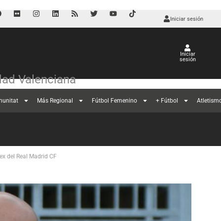
Iniciar sesión
Iniciar
sesión
ad Valenciana
munitat
Más Regional
Fútbol Femenino
+ Fútbol
Atletism
 ex del Real Madrid CF