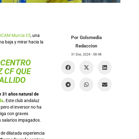
UCAM Murcia CF
, una
Por Golsmedia
na baja y mirar hacia la
Redaccion
31 Ene, 2024 -
08:48
OCENTRO
Z CF QUE
FALLIDO
 31 años natural de
da
.
Este club andaluz
pero el inversor no ha
liga con graves
n salarios impagados.
de dilatada experiencia