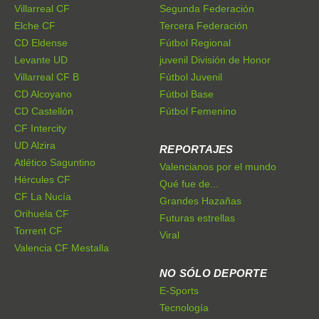
Villarreal CF
Segunda Federación
Elche CF
Tercera Federación
CD Eldense
Fútbol Regional
Levante UD
juvenil División de Honor
Villarreal CF B
Fútbol Juvenil
CD Alcoyano
Fútbol Base
CD Castellón
Fútbol Femenino
CF Intercity
UD Alzira
REPORTAJES
Atlético Saguntino
Valencianos por el mundo
Hércules CF
Qué fue de...
CF La Nucía
Grandes Hazañas
Orihuela CF
Futuras estrellas
Torrent CF
Viral
Valencia CF Mestalla
NO SÓLO DEPORTE
E-Sports
Tecnología