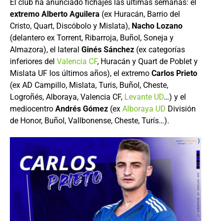
El club ha anunciado fichajes las últimas semanas: el
extremo Alberto Aguilera
(ex Huracán, Barrio del
Cristo, Quart, Discóbolo y Mislata),
Nacho Lozano
(delantero ex Torrent, Ribarroja, Buñol, Soneja y
Almazora), el lateral
Ginés Sánchez
(ex categorías
inferiores del
Valencia CF
, Huracán y Quart de Poblet y
Mislata UF los últimos años), el extremo
Carlos Prieto
(ex AD Campillo, Mislata, Turis, Buñol, Cheste,
Logroñés, Alboraya, Valencia CF,
Levante UD
…) y el
mediocentro
Andrés Gómez
(ex
Alboraya UD
División
de Honor, Buñol, Vallbonense, Cheste, Turís…).