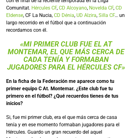
con el final de la reciente temporada en la Lliga
Comunitat.
Hércules CF
,
CD Alcoyano
,
Novelda CF
,
CD
Eldense
, CF La Nucia,
CD Dénia
,
UD Alzira
,
Silla CF
… un
largo recorrido en el fútbol que a continuación
recordamos con él.
«MI PRIMER CLUB FUE EL AT
MONTEMAR, EL QUE MÁS CERCA DE
CADA TENÍA Y FORMABAN
JUGADORES PARA EL HÉRCULES CF»
En la ficha de la Federación me aparece como tu
primer equipo C At. Montemar. ¿Este club fue tu
primero en el fútbol? ¿Qué recuerdos tienes de tus
inicios?
Si, fue mi primer club, era el que más cerca de casa
tenía y en ese momento formaban jugadores para el
Hércules. Guardo un gran recuerdo del aquel