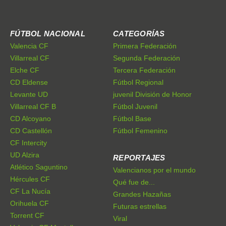
FÚTBOL NACIONAL
CATEGORÍAS
Valencia CF
Primera Federación
Villarreal CF
Segunda Federación
Elche CF
Tercera Federación
CD Eldense
Fútbol Regional
Levante UD
juvenil División de Honor
Villarreal CF B
Fútbol Juvenil
CD Alcoyano
Fútbol Base
CD Castellón
Fútbol Femenino
CF Intercity
UD Alzira
REPORTAJES
Atlético Saguntino
Valencianos por el mundo
Hércules CF
Qué fue de...
CF La Nucía
Grandes Hazañas
Orihuela CF
Futuras estrellas
Torrent CF
Viral