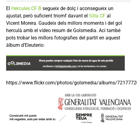
El
Hércules CF B
segueix de dolç i aconsegueix un
ajustat, però suficient triomf davant el
Silla CF
al
Vicent Morera. Gaudeix dels millors moments i del gol
herculà amb el vídeo resum de Golsmedia. Ací també
pots trobar les millors fotografies del partit en aquest
àlbum d’Eleuterio:
https://www.flickr.com/photos/golsmedia/albums/721777