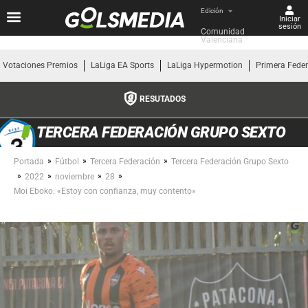
Edición
Iniciar
sesión
Comunidad 
Valenciana
Votaciones Premios
LaLiga EA Sports
LaLiga Hypermotion
Primera Fede
RESUTADOS
TERCERA FEDERACIÓN GRUPO SEXTO
»
»
»
Portada
Fútbol
Tercera Federación
Tercera Federación Grupo Sexto
»
»
»
»
2022
noviembre
28
Moi Eboko: «Estoy con confianza, muy contento»