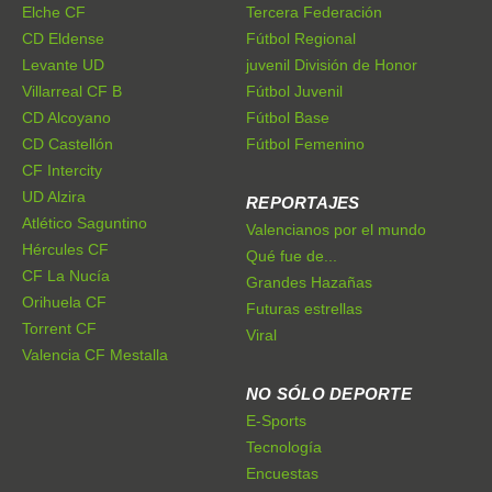
Elche CF
Tercera Federación
CD Eldense
Fútbol Regional
Levante UD
juvenil División de Honor
Villarreal CF B
Fútbol Juvenil
CD Alcoyano
Fútbol Base
CD Castellón
Fútbol Femenino
CF Intercity
UD Alzira
REPORTAJES
Atlético Saguntino
Valencianos por el mundo
Hércules CF
Qué fue de...
CF La Nucía
Grandes Hazañas
Orihuela CF
Futuras estrellas
Torrent CF
Viral
Valencia CF Mestalla
NO SÓLO DEPORTE
E-Sports
Tecnología
Encuestas