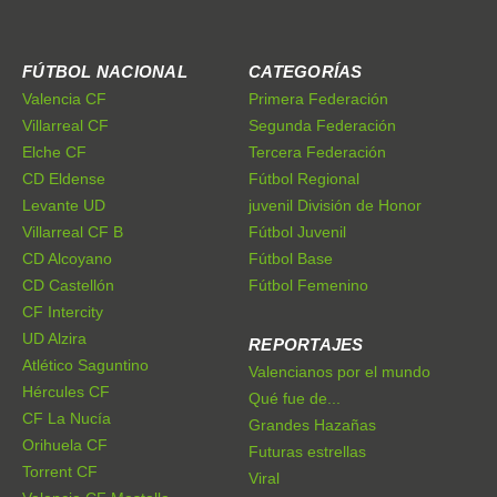
FÚTBOL NACIONAL
CATEGORÍAS
Valencia CF
Primera Federación
Villarreal CF
Segunda Federación
Elche CF
Tercera Federación
CD Eldense
Fútbol Regional
Levante UD
juvenil División de Honor
Villarreal CF B
Fútbol Juvenil
CD Alcoyano
Fútbol Base
CD Castellón
Fútbol Femenino
CF Intercity
UD Alzira
REPORTAJES
Atlético Saguntino
Valencianos por el mundo
Hércules CF
Qué fue de...
CF La Nucía
Grandes Hazañas
Orihuela CF
Futuras estrellas
Torrent CF
Viral