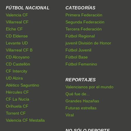
FÚTBOL NACIONAL
CATEGORÍAS
Valencia CF
Primera Federación
Villarreal CF
Segunda Federación
Elche CF
Tercera Federación
CD Eldense
Fútbol Regional
Levante UD
juvenil División de Honor
Villarreal CF B
Fútbol Juvenil
CD Alcoyano
Fútbol Base
CD Castellón
Fútbol Femenino
CF Intercity
UD Alzira
REPORTAJES
Atlético Saguntino
Valencianos por el mundo
Hércules CF
Qué fue de...
CF La Nucía
Grandes Hazañas
Orihuela CF
Futuras estrellas
Torrent CF
Viral
Valencia CF Mestalla
NO SÓLO DEPORTE