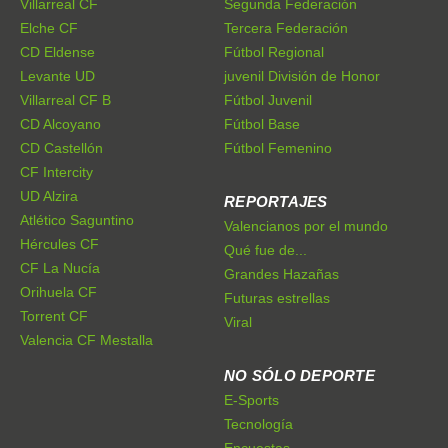
Villarreal CF
Segunda Federación
Elche CF
Tercera Federación
CD Eldense
Fútbol Regional
Levante UD
juvenil División de Honor
Villarreal CF B
Fútbol Juvenil
CD Alcoyano
Fútbol Base
CD Castellón
Fútbol Femenino
CF Intercity
UD Alzira
REPORTAJES
Atlético Saguntino
Valencianos por el mundo
Hércules CF
Qué fue de...
CF La Nucía
Grandes Hazañas
Orihuela CF
Futuras estrellas
Torrent CF
Viral
Valencia CF Mestalla
NO SÓLO DEPORTE
E-Sports
Tecnología
Encuestas