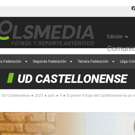
Edición
Comunid
ra Federación
Segunda Federación
Tercera Federación
Lliga Co
UD CASTELLONENSE
»
»
»
»
UD Castellonense
2025
julio
9
El primer fichaje del Castellonense es un