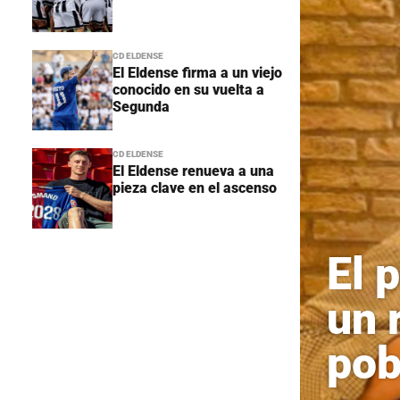
CD ELDENSE
El Eldense firma a un viejo
conocido en su vuelta a
Segunda
CD ELDENSE
El Eldense renueva a una
pieza clave en el ascenso
El 
un 
pob