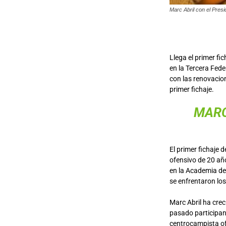
Marc Abril con el Pres
Llega el primer fic
en la Tercera Fede
con las renovacion
primer fichaje.
MARC
El primer fichaje 
ofensivo de 20 año
en la Academia de
se enfrentaron lo
Marc Abril ha cre
pasado participan
centrocampista ofe