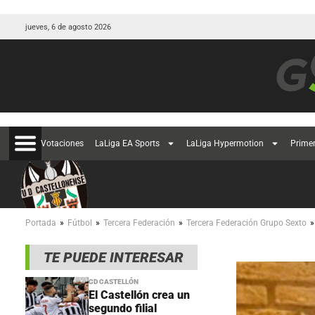
jueves, 6 de agosto 2026
Votaciones
LaLiga EA Sports
LaLiga Hypermotion
Prime
»
»
»
»
Portada
Fútbol
Tercera Federación
Tercera Federación Grupo Sexto
TE PUEDE INTERESAR
CD CASTELLÓN
El Castellón crea un
segundo filial