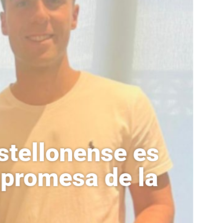
astellonense es
 promesa de la