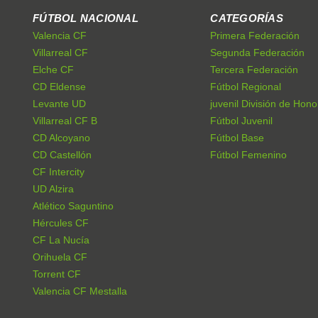
FÚTBOL NACIONAL
CATEGORÍAS
Valencia CF
Primera Federación
Villarreal CF
Segunda Federación
Elche CF
Tercera Federación
CD Eldense
Fútbol Regional
Levante UD
juvenil División de Hono
Villarreal CF B
Fútbol Juvenil
CD Alcoyano
Fútbol Base
CD Castellón
Fútbol Femenino
CF Intercity
UD Alzira
Atlético Saguntino
Hércules CF
CF La Nucía
Orihuela CF
Torrent CF
Valencia CF Mestalla