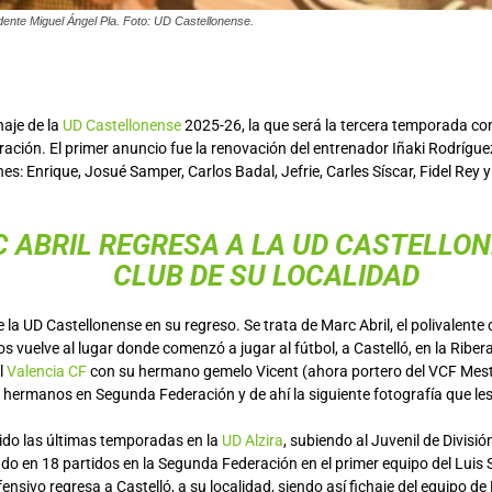
idente Miguel Ángel Pla. Foto: UD Castellonense.
haje de la
UD Castellonense
2025-26, la que será la tercera temporada co
ración. El primer anuncio fue la renovación del entrenador Iñaki Rodrígu
es: Enrique, Josué Samper, Carlos Badal, Jefrie, Carles Síscar, Fidel Rey y
 ABRIL REGRESA A LA UD CASTELLON
CLUB DE SU LOCALIDAD
de la UD Castellonense en su regreso. Se trata de Marc Abril, el polivalent
s vuelve al lugar donde comenzó a jugar al fútbol, a Castelló, en la Ribe
l
Valencia CF
con su hermano gemelo Vicent (ahora portero del VCF Mesta
s hermanos en Segunda Federación y de ahí la siguiente fotografía que l
cido las últimas temporadas en la
UD Alzira
, subiendo al Juvenil de Divisió
do en 18 partidos en la Segunda Federación en el primer equipo del Luis 
nsivo regresa a Castelló, a su localidad, siendo así fichaje del equipo d