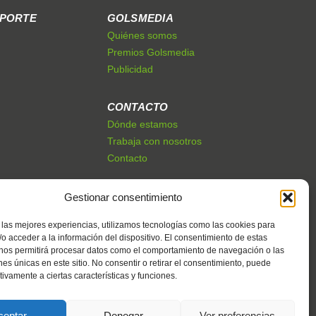
EPORTE
GOLSMEDIA
Quiénes somos
Premios Golsmedia
Publicidad
CONTACTO
Dónde estamos
Trabaja con nosotros
Contacto
Gestionar consentimiento
 las mejores experiencias, utilizamos tecnologías como las cookies para
o acceder a la información del dispositivo. El consentimiento de estas
 nos permitirá procesar datos como el comportamiento de navegación o las
ones únicas en este sitio. No consentir o retirar el consentimiento, puede
tivamente a ciertas características y funciones.
ceptar
Denegar
Ver preferencias