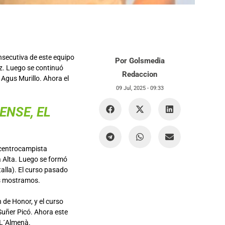
nsecutiva de este equipo
Por Golsmedia
ez. Luego se continuó
Redaccion
 Agus Murillo. Ahora el
09 Jul, 2025 -
09:33
ENSE, EL
e centrocampista
ra Alta. Luego se formó
lla). El curso pasado
es mostramos.
n de Honor, y el curso
Suñer Picó. Ahora este
e L´Almenà.