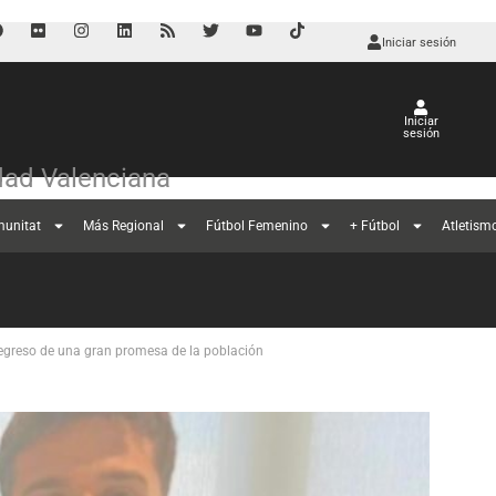
Iniciar sesión
Iniciar
sesión
ad Valenciana
munitat
Más Regional
Fútbol Femenino
+ Fútbol
Atletism
 regreso de una gran promesa de la población