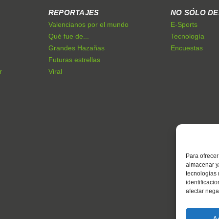
REPORTAJES
NO SÓLO D
Valencianos por el mundo
E-Sports
Qué fue de...
Tecnología
Grandes Hazañas
Encuestas
Futuras estrellas
r
Viral
Para ofrecer
almacenar y/
tecnologías
identificaci
afectar nega
A