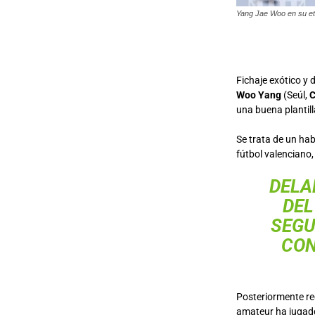
Yang Jae Woo en su eta
Fichaje exótico y 
Woo Yang
(Seúl,
C
una buena plantil
Se trata de un hab
fútbol valenciano
DELA
DEL
SEGU
CON
Posteriormente rec
amateur ha jugad