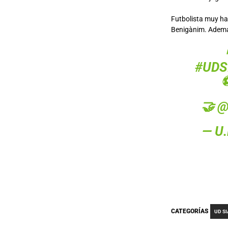
Futbolista muy hab
Benigànim. Adem
#UDS
🤝
@
— U
CATEGORÍAS
UD S