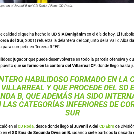
pa en el Juvenil B del CD Roda. / Foto: CD Roda.
de calidad el que ha hecho la
UD SIA Benigànim
en el día de hoy. El futbo
orea del Sur
, 2001) refuerza la delantera del conjunto de la Vall d’Alba
la para competir en Tercera RFEF.
ilidoso jugador que puede desenvolverse en todo la parcela ofensiva y qu
, puesto que
se formó en la cantera del Villarreal CF
, donde llegó hasta j
NTERO HABILIDOSO FORMADO EN LA 
 VILLARREAL Y QUE PROCEDE DEL
SD 
NDA B, QUE ADEMÁS HA SIDO INTERN
 LAS CATEGORÍAS INFERIORES DE CO
SUR
aló en el
CD Roda
, desde donde llegó al
Juvenil A del
CD Ebro
de Divisi
o en el
SD Ejea de Segunda División B
, jugando siete partidos la pasad