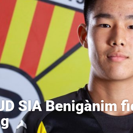
UD SIA Benigànim f
ng