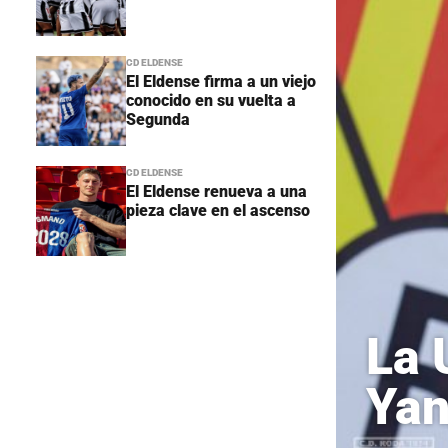
CD ELDENSE
El Eldense firma a un viejo
conocido en su vuelta a
Segunda
CD ELDENSE
El Eldense renueva a una
pieza clave en el ascenso
La 
Ya