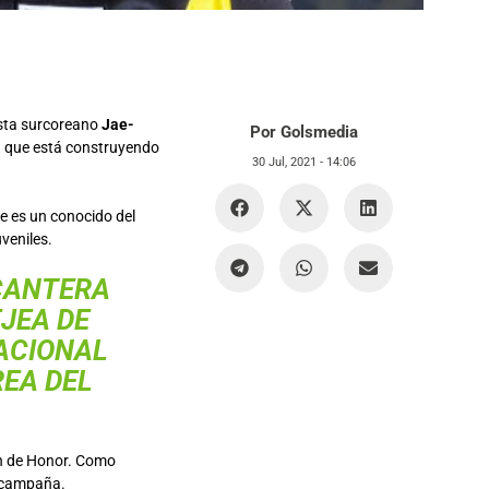
lista surcoreano
Jae-
Por Golsmedia
ida que está construyendo
30 Jul, 2021 -
14:06
e es un conocido del
uveniles.
CANTERA
EJEA
DE
ACIONAL
REA DEL
ón de Honor. Como
a campaña.