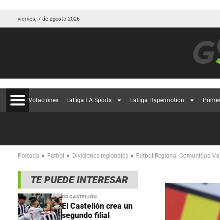
viernes, 7 de agosto 2026
Votaciones
LaLiga EA Sports
LaLiga Hypermotion
Prime
»
»
»
Portada
Fútbol
Divisiones regionales
Fútbol Regional Comunidad Va
TE PUEDE INTERESAR
CD CASTELLÓN
El Castellón crea un
segundo filial