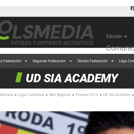
Edición
Comunid
ra Federación
Segunda Federación
Tercera Federación
Lliga Co
UD SIA ACADEMY
»
»
»
»
»
lenciana
Lliga Comunitat
Más Regional
Primera FFCV
UD SIA Academy