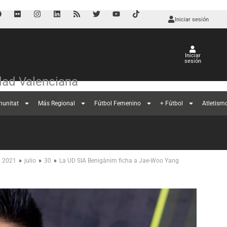
Iniciar sesión
Iniciar
sesión
ad Valenciana
munitat
Más Regional
Fútbol Femenino
+ Fútbol
Atletism
»
»
»
2021
julio
30
La UD SIA Benigànim ficha a Jae-Woo Yang