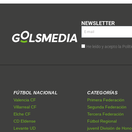
NEWSLETTER
He leído y acepto la Polít
FÚTBOL NACIONAL
CATEGORÍAS
Valencia CF
Primera Federación
Villarreal CF
Segunda Federación
Elche CF
Tercera Federación
CD Eldense
Fútbol Regional
Levante UD
juvenil División de Hono