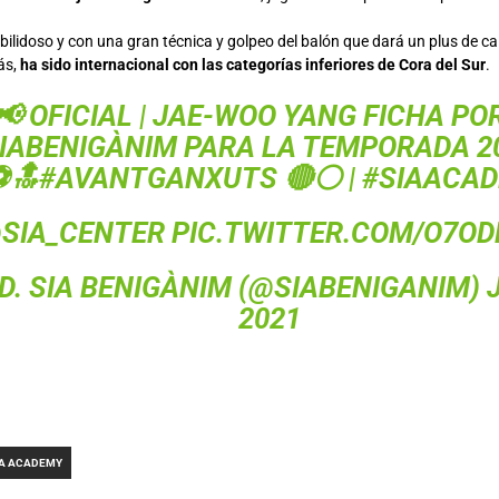
ilidoso y con una gran técnica y golpeo del balón que dará un plus de ca
ás,
ha sido internacional con las categorías inferiores de Cora del Sur
.
📢 OFICIAL | JAE-WOO YANG FICHA PO
IABENIGÀNIM
PARA LA TEMPORADA 20
⚽🔝
#AVANTGANXUTS
🔴⚪ |
#SIAACA
SIA_CENTER
PIC.TWITTER.COM/O7O
.D. SIA BENIGÀNIM (@SIABENIGANIM)
2021
IA ACADEMY