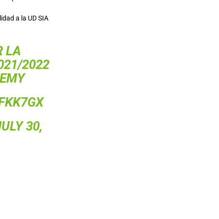
lidad a la UD SIA
R LA
21/2022
DEMY
DFKK7GX
JULY 30,