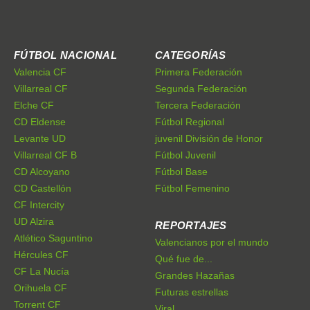
FÚTBOL NACIONAL
CATEGORÍAS
Valencia CF
Primera Federación
Villarreal CF
Segunda Federación
Elche CF
Tercera Federación
CD Eldense
Fútbol Regional
Levante UD
juvenil División de Honor
Villarreal CF B
Fútbol Juvenil
CD Alcoyano
Fútbol Base
CD Castellón
Fútbol Femenino
CF Intercity
UD Alzira
REPORTAJES
Atlético Saguntino
Valencianos por el mundo
Hércules CF
Qué fue de...
CF La Nucía
Grandes Hazañas
Orihuela CF
Futuras estrellas
Torrent CF
Viral