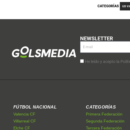
CATEGORÍAS
UD V
NEWSLETTER
He leído y acepto la Polít
FÚTBOL NACIONAL
CATEGORÍAS
Valencia CF
Primera Federación
Villarreal CF
Segunda Federación
Elche CF
Tercera Federación