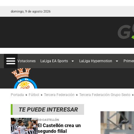
domingo, 9 de agosto 2026
Votaciones
LaLiga EA Sports
LaLiga Hypermotion
Prime
»
»
»
»
Portada
Fútbol
Tercera Federación
Tercera Federación Grupo Sexto
TE PUEDE INTERESAR
CD CASTELLÓN
El Castellón crea un
segundo filial