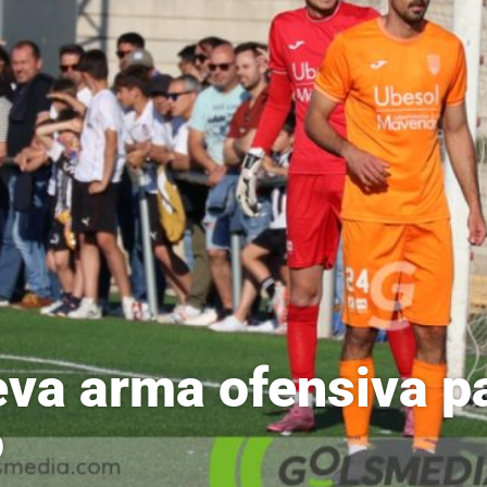
va arma ofensiva pa
ó