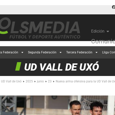
Edición
Comunid
ra Federación
Segunda Federación
Tercera Federación
Lliga Co
UD VALL DE UXÓ
»
»
»
»
UD Vall de Uxó
2025
junio
23
Nueva arma ofensiva para la UD Vall de U