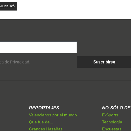
ALL DE UXÓ
Suscribirse
ica de Privacidad.
REPORTAJES
NO SÓLO D
Valencianos por el mundo
E-Sports
Qué fue de...
Tecnología
Grandes Hazañas
Encuestas