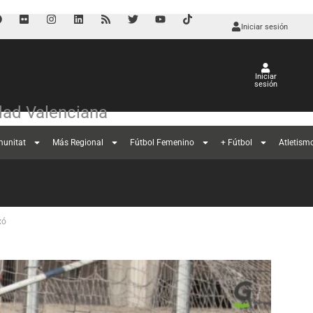
Iniciar sesión
Iniciar
sesión
ad Valenciana
munitat
Más Regional
Fútbol Femenino
+ Fútbol
Atletism
xó