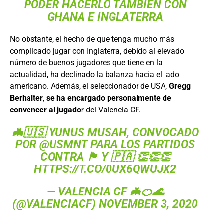
PODER HACERLO TAMBIÉN CON
GHANA E INGLATERRA
No obstante, el hecho de que tenga mucho más
complicado jugar con Inglaterra, debido al elevado
número de buenos jugadores que tiene en la
actualidad, ha declinado la balanza hacia el lado
americano. Además, el seleccionador de USA,
Gregg
Berhalter
,
se ha encargado personalmente de
convencer al jugador
del Valencia CF.
🦇🇺🇸 YUNUS MUSAH, CONVOCADO
POR
@USMNT
PARA LOS PARTIDOS
CONTRA 🏴󠁧󠁢󠁷󠁬󠁳󠁿 Y 🇵🇦 👏👏👏
HTTPS://T.CO/0UX6QWUJX2
— VALENCIA CF 🦇🍊🌊
(@VALENCIACF)
NOVEMBER 3, 2020