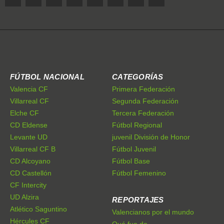
FÚTBOL NACIONAL
CATEGORÍAS
Valencia CF
Primera Federación
Villarreal CF
Segunda Federación
Elche CF
Tercera Federación
CD Eldense
Fútbol Regional
Levante UD
juvenil División de Honor
Villarreal CF B
Fútbol Juvenil
CD Alcoyano
Fútbol Base
CD Castellón
Fútbol Femenino
CF Intercity
UD Alzira
REPORTAJES
Atlético Saguntino
Valencianos por el mundo
Hércules CF
Qué fue de...