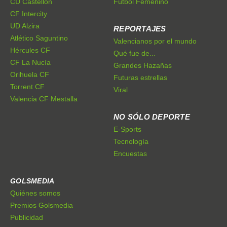
CD Castellón
Fútbol Femenino
CF Intercity
UD Alzira
REPORTAJES
Atlético Saguntino
Valencianos por el mundo
Hércules CF
Qué fue de...
CF La Nucía
Grandes Hazañas
Orihuela CF
Futuras estrellas
Torrent CF
Viral
Valencia CF Mestalla
NO SÓLO DEPORTE
E-Sports
Tecnología
Encuestas
GOLSMEDIA
Quiénes somos
Premios Golsmedia
Publicidad