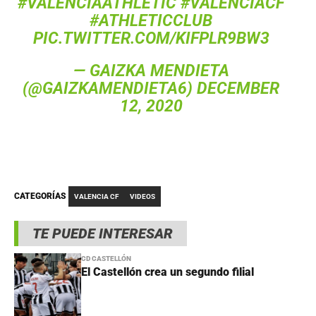
#VALENCIAATHLETIC
#VALENCIACF
#ATHLETICCLUB
PIC.TWITTER.COM/KIFPLR9BW3
— GAIZKA MENDIETA
(@GAIZKAMENDIETA6)
DECEMBER
12, 2020
CATEGORÍAS
VALENCIA CF
VIDEOS
TE PUEDE INTERESAR
CD CASTELLÓN
El Castellón crea un segundo filial