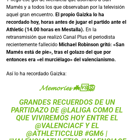
Mamés y a todos los que observaban por la televisión
aquel gran encuentro.
El propio Gaizka lo ha
recordado hoy, horas antes de jugar el partido ante el
Athletic (14.00 horas en Mestalla).
En la
retransmisión que realizó Canal Plus el periodista
recientemente fallecido
Michael Robinson gritó: «San
Mamés está de pie», tras el golazo del que por
entonces era «el murciélago» del valencianismo.
Así lo ha recordado Gaizka:
𝓜𝓮𝓶𝓸𝓻𝓲𝓮𝓼 🦇🆚🦁
GRANDES RECUERDOS DE UN
PARTIDAZO DE
@LALIGA
COMO EL
QUE VIVIREMOS HOY ENTRE EL
@VALENCIACF
Y EL
@ATHLETICCLUB
#GM6
|