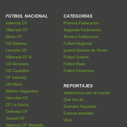
FÚTBOL NACIONAL
CATEGORÍAS
Valencia CF
Primera Federación
Villarreal CF
Segunda Federación
Elche CF
Tercera Federación
CD Eldense
Fútbol Regional
Levante UD
juvenil División de Honor
Villarreal CF B
Fútbol Juvenil
CD Alcoyano
Fútbol Base
CD Castellón
Fútbol Femenino
CF Intercity
UD Alzira
REPORTAJES
Atlético Saguntino
Valencianos por el mundo
Hércules CF
Qué fue de...
CF La Nucía
Grandes Hazañas
Orihuela CF
Futuras estrellas
Torrent CF
Viral
Valencia CF Mestalla