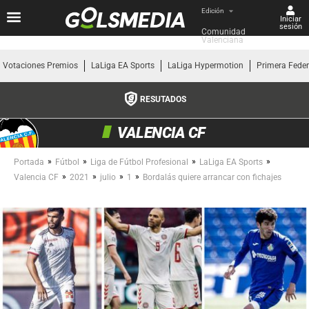
Edición
Iniciar
sesión
Comunidad 
Valenciana
Votaciones Premios
LaLiga EA Sports
LaLiga Hypermotion
Primera Fede
RESUTADOS
VALENCIA CF
»
»
»
»
Portada
Fútbol
Liga de Fútbol Profesional
LaLiga EA Sports
»
»
»
»
Valencia CF
2021
julio
1
Bordalás quiere arrancar con fichajes