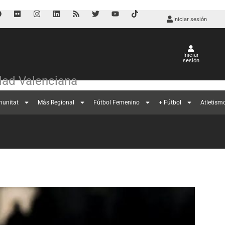
Iniciar sesión
Iniciar
sesión
ad Valenciana
munitat
Más Regional
Fútbol Femenino
+ Fútbol
Atletism