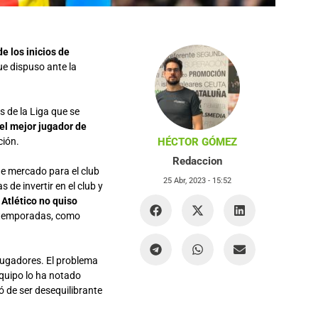
e los inicios de
ue dispuso ante la
s de la Liga que se
 el mejor jugador de
ción.
HÉCTOR GÓMEZ
Redaccion
de mercado para el club
25 Abr, 2023 -
15:52
 de invertir en el club y
l
Atlético no quiso
 temporadas, como
 jugadores. El problema
equipo lo ha notado
jó de ser desequilibrante