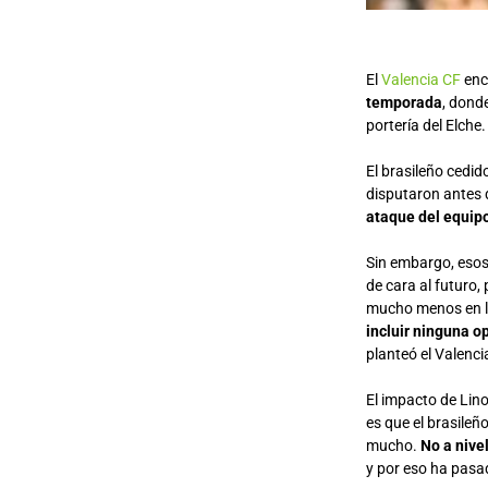
El
Valencia CF
enc
temporada
, dond
portería del Elche.
El brasileño cedid
disputaron antes 
ataque del equip
Sin embargo, esos
de cara al futuro,
mucho menos en la
incluir ninguna o
planteó el Valenci
El impacto de Lin
es que el brasileñ
mucho.
No a nivel
y por eso ha pasa