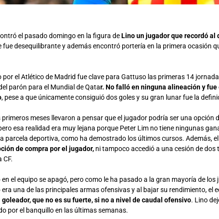
ontró el pasado domingo en la figura de
Lino un jugador que recordó al d
e fue desequilibrante y además encontró portería en la primera ocasión q
o por el Atlético de Madrid fue clave para Gattuso las primeras 14 jornada
del parón para el Mundial de Qata
r. No falló en ninguna alineación y fue
o
, pese a que únicamente consiguió dos goles y su gran lunar fue la defini
 primeros meses llevaron a pensar que el jugador podría ser una opción 
 pero esa realidad era muy lejana porque Peter Lim no tiene ningunas ganas
 parcela deportiva, como ha demostrado los últimos cursos. Además, e
pción de compra por el jugador,
ni tampoco accedió a una cesión de dos
a CF.
o en el equipo se apagó, pero como le ha pasado a la gran mayoría de los
o era una de las principales armas ofensivas y al bajar su rendimiento, el 
 goleador, que no es su fuerte, si no a nivel de caudal ofensivo
. Lino de
do por el banquillo en las últimas semanas.