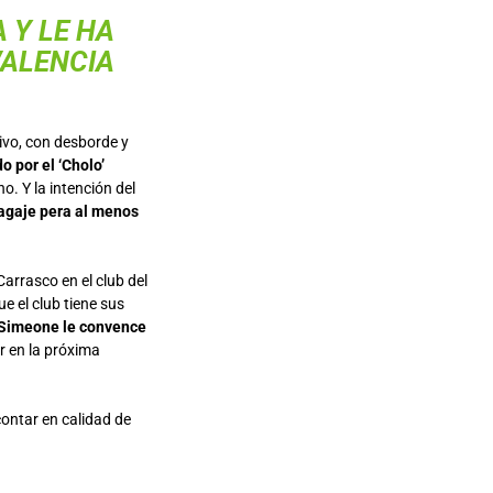
 Y LE HA
VALENCIA
sivo, con desborde y
o por el ‘Cholo’
o. Y la intención del
bagaje pera al menos
Carrasco en el club del
e el club tiene sus
 Simeone le convence
er en la próxima
contar en calidad de