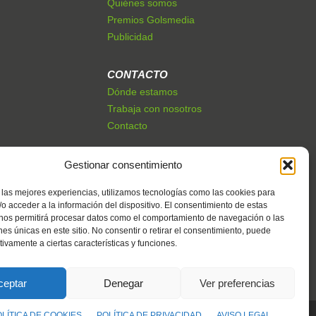
Quiénes somos
Premios Golsmedia
Publicidad
CONTACTO
Dónde estamos
Trabaja con nosotros
Contacto
Gestionar consentimiento
 las mejores experiencias, utilizamos tecnologías como las cookies para
o acceder a la información del dispositivo. El consentimiento de estas
 nos permitirá procesar datos como el comportamiento de navegación o las
ones únicas en este sitio. No consentir o retirar el consentimiento, puede
tivamente a ciertas características y funciones.
ceptar
Denegar
Ver preferencias
OLÍTICA DE COOKIES
POLÍTICA DE PRIVACIDAD
AVISO LEGAL