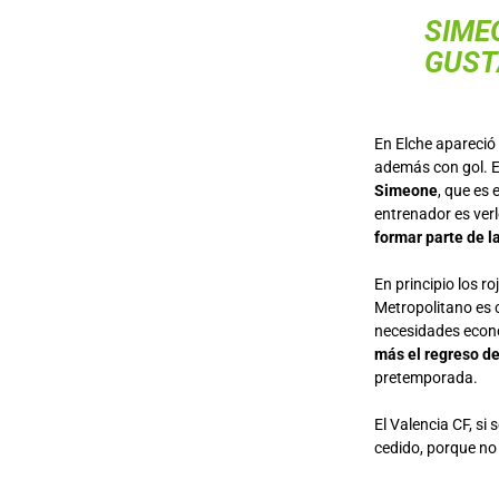
SIME
GUSTA
En Elche apareció 
además con gol. E
Simeone
, que es 
entrenador es ver
formar parte de la
En principio los r
Metropolitano es c
necesidades econó
más el regreso de
pretemporada.
El Valencia CF, si
cedido, porque no