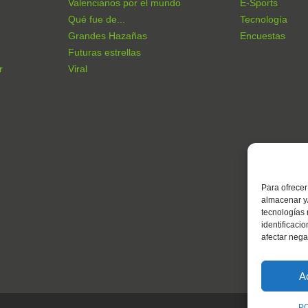
Valencianos por el mundo
E-Sports
Qué fue de...
Tecnología
Grandes Hazañas
Encuestas
Futuras estrellas
r
Viral
Para ofrecer
almacenar y/
tecnologías
identificaci
afectar nega
A
P