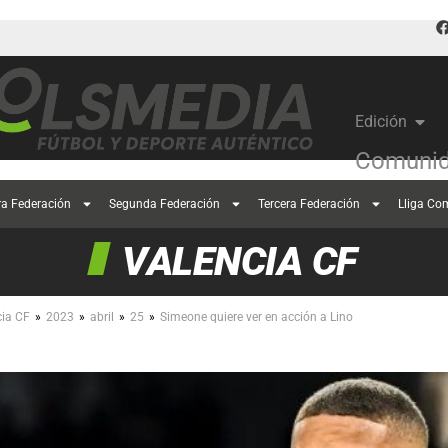
Edición
Comunid
ra Federación
Segunda Federación
Tercera Federación
Lliga Co
VALENCIA CF
»
»
»
»
cia CF
2023
abril
25
Simeone quiere ver en acción a Lino