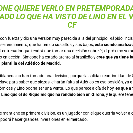
ONE QUIERE VERLO EN PRETEMPORADA
DO LO QUE HA VISTO DE LINO EN EL 
CF
con fuerza y dio una versión muy parecida a la del principio. Rápido, inci
se rendimiento, que ha tenido sus altos y sus bajos,
está siendo analizad
el entrenador que tendrá que tomar una decisión sobre él, el próximo veran
lo en acción. Simeone ha estado atento al brasileño y
cree que ya tiene 
 plantilla del Atlético de Madrid.
ojiblancos no han tomado una decisión, porque la salida o continuidad de 
lave para saber que piezas le harán falta al Atlético en esa posición, ya qu
micas y Lino podría ser una venta. Lo que parece a día de hoy,
es que a
 Lino que el de Riquelme que ha rendido bien en Girona,
y le quiere ten
 se mantiene en primera división, es un jugador con el que querría volver a 
 podrá hacer grandes inversiones en el mercado.