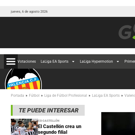
jueves, 6 de agosto 2026
Votaciones
LaLiga EA Sports
LaLiga Hypermotion
Prime
»
»
»
»
Portada
Fútbol
Liga de Fútbol Profesional
LaLiga EA Sports
Valen
TE PUEDE INTERESAR
CD CASTELLÓN
El Castellón crea un
segundo filial