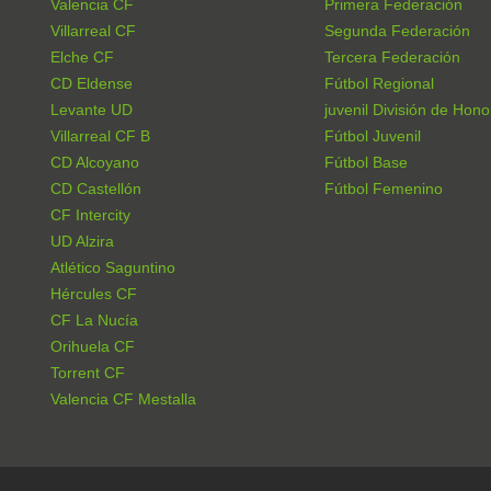
Valencia CF
Primera Federación
Villarreal CF
Segunda Federación
Elche CF
Tercera Federación
CD Eldense
Fútbol Regional
Levante UD
juvenil División de Hono
Villarreal CF B
Fútbol Juvenil
CD Alcoyano
Fútbol Base
CD Castellón
Fútbol Femenino
CF Intercity
UD Alzira
Atlético Saguntino
Hércules CF
CF La Nucía
Orihuela CF
Torrent CF
Valencia CF Mestalla