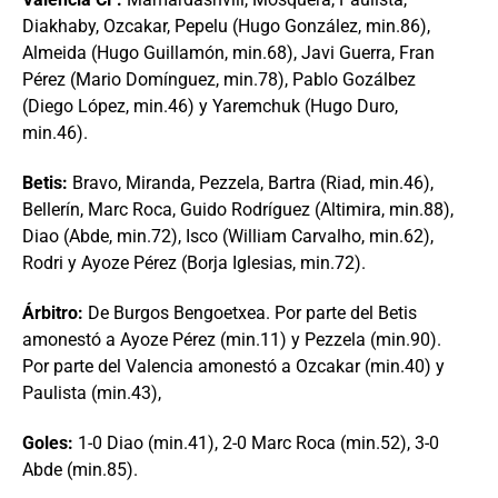
Diakhaby, Ozcakar, Pepelu (Hugo González, min.86),
Almeida (Hugo Guillamón, min.68), Javi Guerra, Fran
Pérez (Mario Domínguez, min.78), Pablo Gozálbez
(Diego López, min.46) y Yaremchuk (Hugo Duro,
min.46).
Betis:
Bravo, Miranda, Pezzela, Bartra (Riad, min.46),
Bellerín, Marc Roca, Guido Rodríguez (Altimira, min.88),
Diao (Abde, min.72), Isco (William Carvalho, min.62),
Rodri y Ayoze Pérez (Borja Iglesias, min.72).
Árbitro:
De Burgos Bengoetxea. Por parte del Betis
amonestó a Ayoze Pérez (min.11) y Pezzela (min.90).
Por parte del Valencia amonestó a Ozcakar (min.40) y
Paulista (min.43),
Goles:
1-0 Diao (min.41), 2-0 Marc Roca (min.52), 3-0
Abde (min.85).