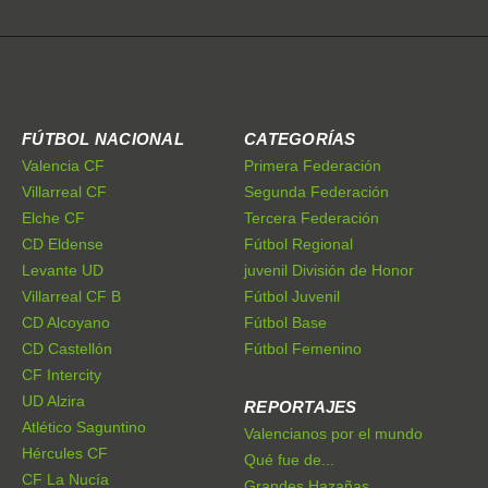
FÚTBOL NACIONAL
CATEGORÍAS
Valencia CF
Primera Federación
Villarreal CF
Segunda Federación
Elche CF
Tercera Federación
CD Eldense
Fútbol Regional
Levante UD
juvenil División de Honor
Villarreal CF B
Fútbol Juvenil
CD Alcoyano
Fútbol Base
CD Castellón
Fútbol Femenino
CF Intercity
UD Alzira
REPORTAJES
Atlético Saguntino
Valencianos por el mundo
Hércules CF
Qué fue de...
CF La Nucía
Grandes Hazañas