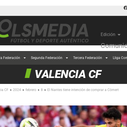
Edición
Comunid
ra Federación
Segunda Federación
Tercera Federación
Lliga Co
VALENCIA CF
»
»
»
»
cia CF
2024
febrero
8
El Nantes tiene intención de comprar a Cömert