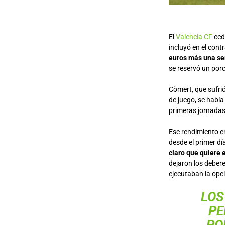
El
Valencia CF
cedi
incluyó en el con
euros más una se
se reservó un porc
Cömert, que sufrió
de juego, se habí
primeras jornadas
Ese rendimiento en
desde el primer dí
claro que quiere 
dejaron los debere
ejecutaban la opc
LOS
PE