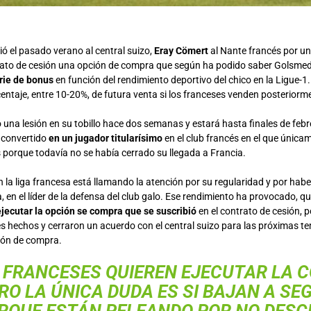
ó el pasado verano al central suizo,
Eray Cömert
al Nante francés por u
trato de cesión una opción de compra que según ha podido saber Golsmed
rie de bonus
en función del rendimiento deportivo del chico en la Ligue-1
entaje, entre 10-20%, de futura venta si los franceses venden posteriorme
 una lesión en su tobillo hace dos semanas y estará hasta finales de febr
a convertido
en un jugador titularísimo
en el club francés en el que únicam
 porque todavía no se había cerrado su llegada a Francia.
 la liga francesa está llamando la atención por su regularidad y por habe
a, en el líder de la defensa del club galo. Ese rendimiento ha provocado, qu
ejecutar la opción se compra que se suscribió
en el contrato de cesión, p
s hechos y cerraron un acuerdo con el central suizo para las próximas te
ión de compra.
 FRANCESES QUIEREN EJECUTAR LA 
RO LA ÚNICA DUDA ES SI BAJAN A S