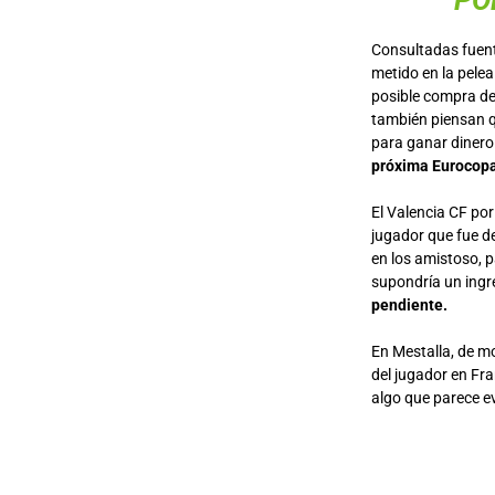
PO
Consultadas fuente
metido en la pelea
posible compra del
también piensan q
para ganar dinero 
próxima Eurocop
El Valencia CF po
jugador que fue d
en los amistoso, p
supondría un ingre
pendiente.
En Mestalla, de m
del jugador en Fr
algo que parece ev