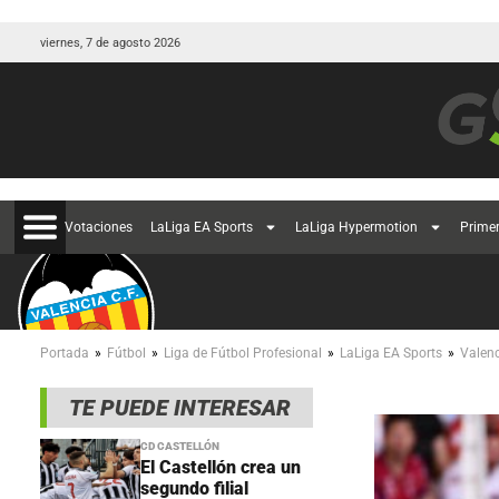
viernes, 7 de agosto 2026
Votaciones
LaLiga EA Sports
LaLiga Hypermotion
Prime
»
»
»
»
Portada
Fútbol
Liga de Fútbol Profesional
LaLiga EA Sports
Valen
TE PUEDE INTERESAR
CD CASTELLÓN
El Castellón crea un
segundo filial