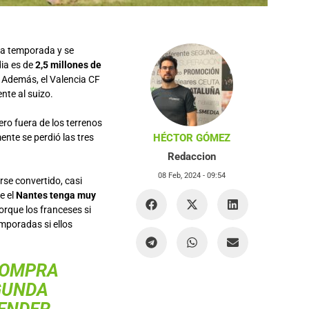
na temporada y se
ia es de
2,5 millones de
. Además, el Valencia CF
nte al suizo.
ero fuera de los terrenos
ente se perdió las tres
HÉCTOR GÓMEZ
Redaccion
08 Feb, 2024 -
09:54
rse convertido, casi
e el
Nantes tenga muy
orque los franceses si
mporadas si ellos
COMPRA
EGUNDA