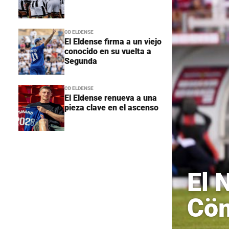
CD ELDENSE
El Eldense firma a un viejo
conocido en su vuelta a
Segunda
CD ELDENSE
El Eldense renueva a una
pieza clave en el ascenso
El 
Cö