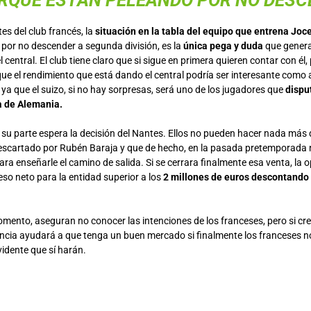
RQUE ESTÁN PELEANDO POR NO DESC
s del club francés, la
situación en la tabla del equipo que entrena Jo
 por no descender a segunda división, es la
única pega y duda
que genera
 central. El club tiene claro que si sigue en primera quieren contar con él,
ue el rendimiento que está dando el central podría ser interesante com
ya que el suizo, si no hay sorpresas, será uno de los jugadores que
disput
a de Alemania.
r su parte espera la decisión del Nantes. Ellos no pueden hacer nada más
escartado por Rubén Baraja y que de hecho, en la pasada pretemporada n
ara enseñarle el camino de salida. Si se cerrara finalmente esa venta, la
so neto para la entidad superior a los
2 millones de euros descontando 
omento, aseguran no conocer las intenciones de los franceses, pero si cr
ancia ayudará a que tenga un buen mercado si finalmente los franceses n
idente que sí harán.