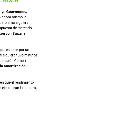
ENDER
celyn Gourvennec
,
 ahora mismo la
 pero si no siguieran
o apuesta de mercado
en con Suiza la
 que esperar por un
i siquiera tuvo minutos
 operación Cömert
la amortización
een que el rendimiento
o ejecutaran la compra,