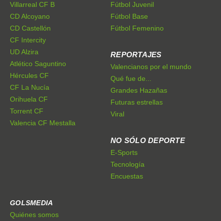
Villarreal CF B
Fútbol Juvenil
CD Alcoyano
Fútbol Base
CD Castellón
Fútbol Femenino
CF Intercity
UD Alzira
REPORTAJES
Atlético Saguntino
Valencianos por el mundo
Hércules CF
Qué fue de...
CF La Nucía
Grandes Hazañas
Orihuela CF
Futuras estrellas
Torrent CF
Viral
Valencia CF Mestalla
NO SÓLO DEPORTE
E-Sports
Tecnología
Encuestas
GOLSMEDIA
Quiénes somos