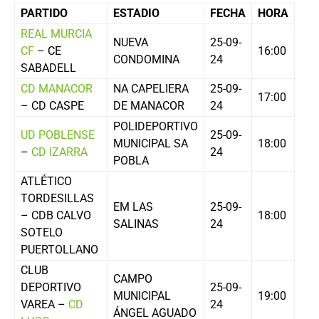
PARTIDO
ESTADIO
FECHA
HORA
REAL MURCIA
NUEVA
25-09-
CF
– CE
16:00
CONDOMINA
24
SABADELL
CD MANACOR
NA CAPELIERA
25-09-
17:00
– CD CASPE
DE MANACOR
24
POLIDEPORTIVO
UD POBLENSE
25-09-
MUNICIPAL SA
18:00
–
CD IZARRA
24
POBLA
ATLÉTICO
TORDESILLAS
EM LAS
25-09-
– CDB CALVO
18:00
SALINAS
24
SOTELO
PUERTOLLANO
CLUB
CAMPO
DEPORTIVO
25-09-
MUNICIPAL
19:00
VAREA –
CD
24
ÁNGEL AGUADO