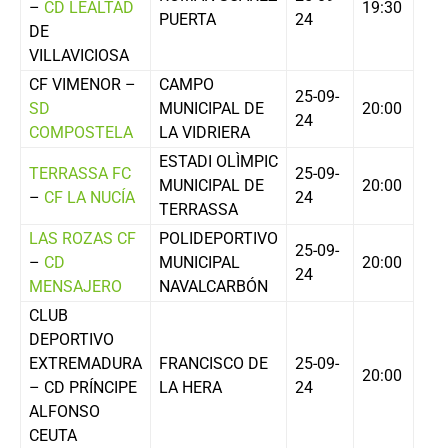
–
CD LEALTAD
19:30
PUERTA
24
DE
VILLAVICIOSA
CF VIMENOR –
CAMPO
25-09-
SD
MUNICIPAL DE
20:00
24
COMPOSTELA
LA VIDRIERA
ESTADI OLÌMPIC
TERRASSA FC
25-09-
MUNICIPAL DE
20:00
–
CF LA NUCÍA
24
TERRASSA
LAS ROZAS CF
POLIDEPORTIVO
25-09-
–
CD
MUNICIPAL
20:00
24
MENSAJERO
NAVALCARBÓN
CLUB
DEPORTIVO
EXTREMADURA
FRANCISCO DE
25-09-
20:00
– CD PRÍNCIPE
LA HERA
24
ALFONSO
CEUTA