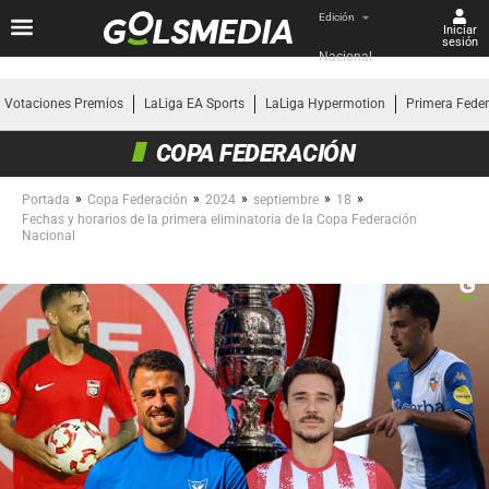
Edición
Iniciar
sesión
Nacional
Votaciones Premios
LaLiga EA Sports
LaLiga Hypermotion
Primera Fede
COPA FEDERACIÓN
»
»
»
»
»
Portada
Copa Federación
2024
septiembre
18
Fechas y horarios de la primera eliminatoria de la Copa Federación
Nacional