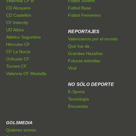
Villarreal CF B
Fútbol Juvenil
CD Alcoyano
Fútbol Base
CD Castellón
Fútbol Femenino
CF Intercity
UD Alzira
REPORTAJES
Atlético Saguntino
Valencianos por el mundo
Hércules CF
Qué fue de...
CF La Nucía
Grandes Hazañas
Orihuela CF
Futuras estrellas
Torrent CF
Viral
Valencia CF Mestalla
NO SÓLO DEPORTE
E-Sports
Tecnología
Encuestas
GOLSMEDIA
Quiénes somos