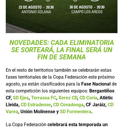
NOVEDADES: CADA ELIMINATORIA
SE SORTEARÁ, LA FINAL SERÁ UN
FIN DE SEMANA
En el resto de territorios también se celebrarán estas
fases territoriales de la Copa Federación este próximo
agosto, ya están clasificados para la
Fase Nacional
de
esta competición los siguientes equipos:
Bergantiños
CF,
SD Ejea
,
Terrassa FC
,
Xerez CD
,
CD Coria
, Atlétic
Lleida,
CD Estradense
,
CD Covadonga
, CF Jaráiz,
CD
Varea
, Unión Molinense y
SD Formentera
.
La Copa Federación
celebrará esta temporada un