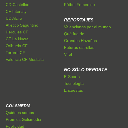
CD Castellón
Fútbol Femenino
CF Intercity
UD Alzira
REPORTAJES
Atlético Saguntino
Valencianos por el mundo
Hércules CF
Qué fue de...
CF La Nucía
Grandes Hazañas
Orihuela CF
Futuras estrellas
Torrent CF
Viral
Valencia CF Mestalla
NO SÓLO DEPORTE
E-Sports
Tecnología
Encuestas
GOLSMEDIA
Quiénes somos
Premios Golsmedia
Publicidad