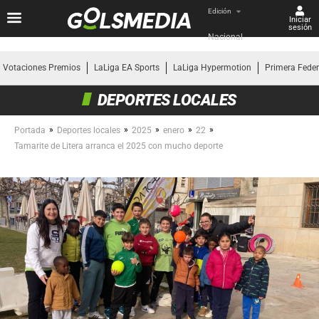
Edición
Iniciar
sesión
Nacional
Votaciones Premios
LaLiga EA Sports
LaLiga Hypermotion
Primera Fede
DEPORTES LOCALES
»
»
»
»
»
Portada
Deportes locales
2025
enero
22
Tamarite de Litera arranca el 2025 con mucho deporte