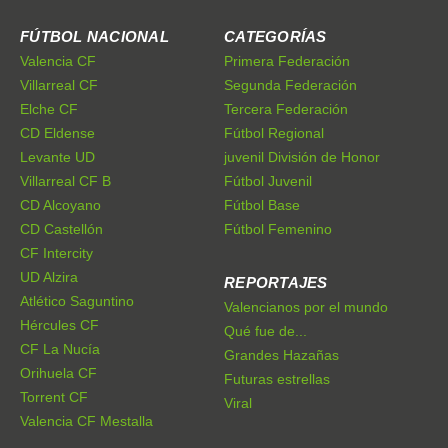
FÚTBOL NACIONAL
CATEGORÍAS
Valencia CF
Primera Federación
Villarreal CF
Segunda Federación
Elche CF
Tercera Federación
CD Eldense
Fútbol Regional
Levante UD
juvenil División de Honor
Villarreal CF B
Fútbol Juvenil
CD Alcoyano
Fútbol Base
CD Castellón
Fútbol Femenino
CF Intercity
UD Alzira
REPORTAJES
Atlético Saguntino
Valencianos por el mundo
Hércules CF
Qué fue de...
CF La Nucía
Grandes Hazañas
Orihuela CF
Futuras estrellas
Torrent CF
Viral
Valencia CF Mestalla