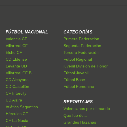
FÚTBOL NACIONAL
CATEGORÍAS
Valencia CF
Primera Federación
Villarreal CF
Segunda Federación
Elche CF
Tercera Federación
CD Eldense
Fútbol Regional
Levante UD
juvenil División de Honor
Villarreal CF B
Fútbol Juvenil
CD Alcoyano
Fútbol Base
CD Castellón
Fútbol Femenino
CF Intercity
UD Alzira
REPORTAJES
Atlético Saguntino
Valencianos por el mundo
Hércules CF
Qué fue de...
CF La Nucía
Grandes Hazañas