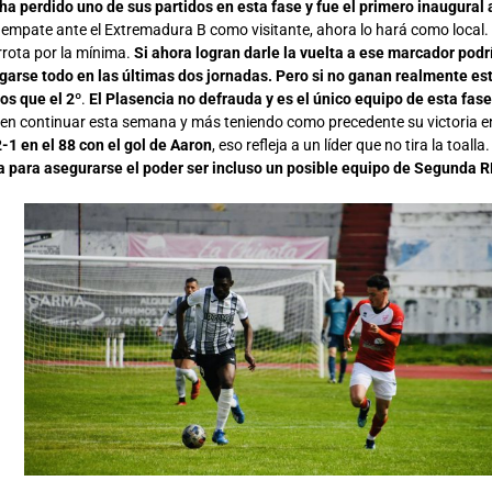
 ha perdido uno de sus partidos en esta fase y fue el primero inaugural 
empate ante el Extremadura B como visitante, ahora lo hará como local. E
rrota por la mínima.
Si ahora logran darle la vuelta a ese marcador podr
ugarse todo en las últimas dos jornadas. Pero si no ganan realmente est
os que el 2º
.
El Plasencia no defrauda y es el único equipo de esta fas
eren continuar esta semana y más teniendo como precedente su victoria en
1 en el 88 con el gol de Aaron
, eso refleja a un líder que no tira la toalla.
ga para asegurarse el poder ser incluso un posible equipo de Segunda R