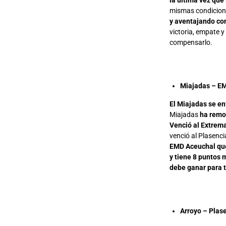
la última vez que
mismas condicion
y aventajando co
victoria, empate y
compensarlo.
Miajadas – EM
El Miajadas se en
Miajadas
ha remon
Venció al Extrema
venció al Plasenci
EMD Aceuchal qued
y tiene 8 puntos 
debe ganar para 
Arroyo – Plase