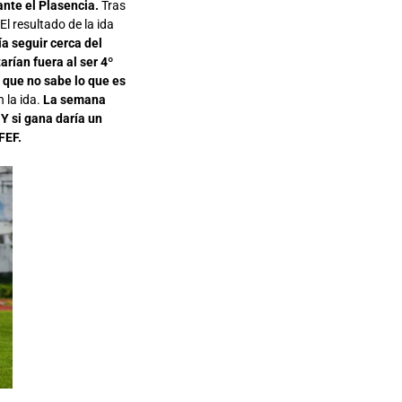
ante el Plasencia.
Tras
l resultado de la ida
ía seguir cerca del
arían fuera al ser 4º
e que no sabe lo que es
 la ida.
La semana
Y si gana daría un
FEF.