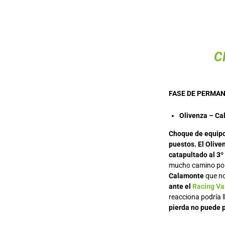
C
FASE DE PERMA
Olivenza – Ca
Choque de equipos
puestos.
El Olive
catapultado al 3º
mucho camino por 
Calamonte
que no
ante el
Racing Va
reacciona podría 
pierda no puede 