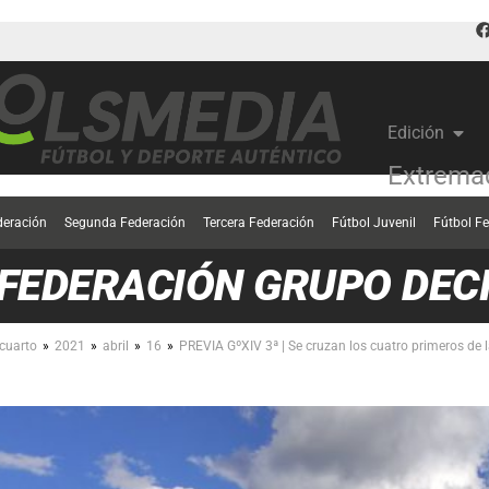
Edición
Extrema
deración
Segunda Federación
Tercera Federación
Fútbol Juvenil
Fútbol F
 FEDERACIÓN GRUPO DE
»
»
»
»
cuarto
2021
abril
16
PREVIA GºXIV 3ª | Se cruzan los cuatro primeros de