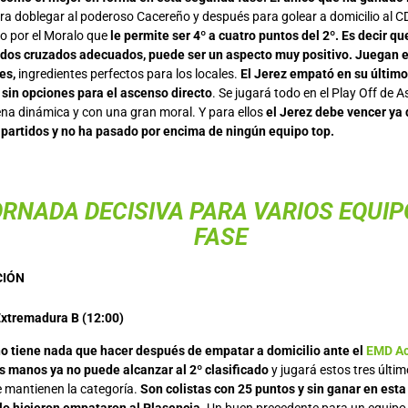
ra doblegar al poderoso Cacereño y después para golear a domicilio al C
o por el Moralo que
le permite ser 4º a cuatro puntos del 2º. Es decir qu
ados cruzados adecuados, puede ser un aspecto muy positivo. Juegan e
es,
ingredientes perfectos para los locales.
El Jerez empató en su último 
 sin opciones para el ascenso directo
. Se jugará todo en el Play Off de 
ena dinámica y con una gran moral. Y para ellos
el Jerez debe vencer ya
 partidos y no ha pasado por encima de ningún equipo top.
ORNADA DECISIVA PARA VARIOS EQUIP
FASE
CIÓN
xtremadura B (12:00)
no tiene nada que hacer después de empatar a domicilio ante el
EMD Ac
 manos ya no puede alcanzar al 2º clasificado
y jugará estos tres últi
 mantienen la categoría.
Son colistas con 25 puntos y sin ganar en esta