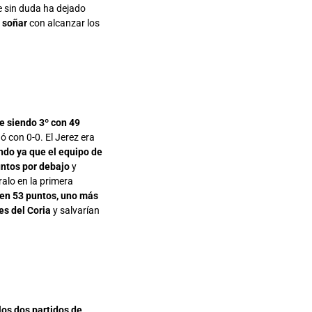
 sin duda ha dejado
e soñar
con alcanzar los
te siendo 3º con 49
 con 0-0. El Jerez era
ndo ya que el equipo de
untos por debajo
y
alo en la primera
nen 53 puntos, uno más
es del Coria
y salvarían
los dos partidos de