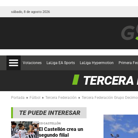
sábado, 8 de agosto 2026
Votaciones
LaLiga EA Sports
LaLiga Hypermotion
Primera Fe
TERCERA
»
»
»
Portada
Fútbol
Tercera Federación
Tercera Federación Grupo Decimo
TE PUEDE INTERESAR
CD CASTELLÓN
El Castellón crea un
segundo filial