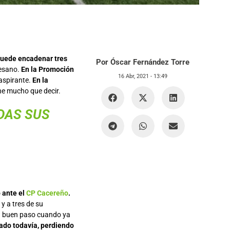
puede encadenar tres
Por Óscar Fernández Torre
cesano.
En la Promoción
16 Abr, 2021 -
13:49
aspirante.
En la
ne mucho que decir.
DAS SUS
 ante el
CP Cacereño
.
y a tres de su
un buen paso cuando ya
ado todavía, perdiendo