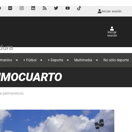
Iniciar sesión
Iniciar
sesión
dura
emenino
+ Fútbol
+ Deporte
Multimedia
No sólo deporte
CIMOCUARTO
 la permanencia