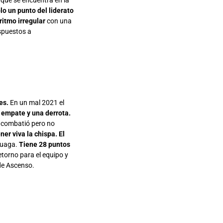
que se encuentra en la
lo un punto del liderato
ritmo irregular
con una
ispuestos a
es.
En un mal 2021 el
 empate y una derrota.
a combatió pero no
er viva la chispa. El
zuaga.
Tiene 28 puntos
torno para el equipo y
 de Ascenso.