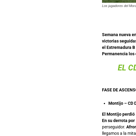
Los jugadores del Moral
Semana nueva en 
victorias seguida
el Extremadura B 
Permanencia los c
EL
C
FASE DE ASCENS
Montijo – CD 
El Montijo perdió
En su derrota por
perseguidor.
Afro
llegamos a la mit