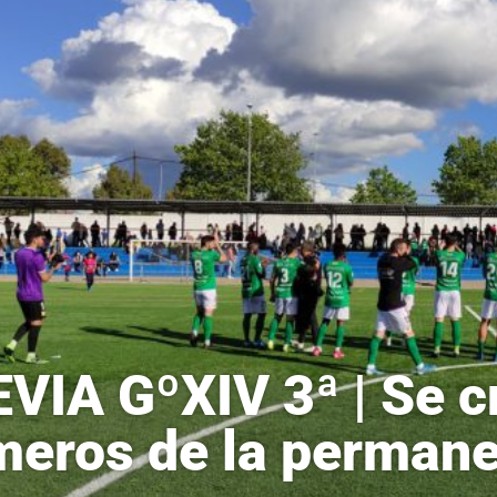
VIA GºXIV 3ª | Se c
meros de la perman