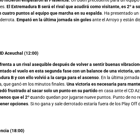
 lo hicieron empataron al Plasencia.
Un buen precedente para un equipo 
es.
El Extremadura B será el rival que acudirá como visitante, es 2º a so
n cuatro puntos al equipo que marcha en su espalda
. Ha presentado un
 derrota.
Empató en la última jornada sin goles
ante el Arroyo y están d
D Aceuchal (12:00)
frenta a un rival asequible después de volver a sentir buenas vibracion
tado el vuelo en esta segunda fase con un balance de una victoria, un
dura B y con ello volvió a la carga para el ascenso
. En la última jornad
a, que ganó en los minutos finales.
Una victoria es necesaria para manten
ó frustrado al sacar solo un punto en su partido
en casa ante el CD A
menos que el 2º c
uando quedan por jugarse nueve puntos. Punto de no re
tener opciones
. Si no gana y sale derrotado estaría fuera de los Play Off
ncia (18:00)