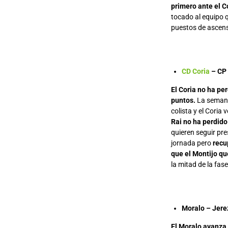
primero ante el C
tocado al equipo
puestos de ascens
CD Coria
– CP 
El Coria no ha pe
puntos.
La semana 
colista y el Coria
Rai no ha perdido
quieren seguir pre
jornada pero
recu
que el Montijo qu
la mitad de la fase
Moralo – Jere
El Moralo avanza 