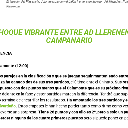
El jugador del Plasencia, Jojo, avanza con el balón frente a un jugador del Miajadas. Fot
Plasencia.
HOQUE VIBRANTE ENTRE AD LLERENE
CAMPANARIO
NENCIA
lamonte (12:00)
 parejos en la clasificación y que se juegan seguir manteniendo entre
nza ha ganado dos de sus tres partidos,
el último ante el Chinato.
Sus res
 puesto con dos puntos menos que el Calamonte que es su próximo riva
delante en la fase y estor partidos marcan la diferencia. Tendrá que sup
 termina de encarrillar los resultados.
Ha empatado los tres partidos y e
lverdeño
.
Estos empates le han hecho perder tanto como ritmo como vent
llevarse una sorpresa.
Tiene 26 puntos y con ello es 2º, pero a solo un p
perder ninguno de los cuatro primeros puestos
pero si puede poner en pe