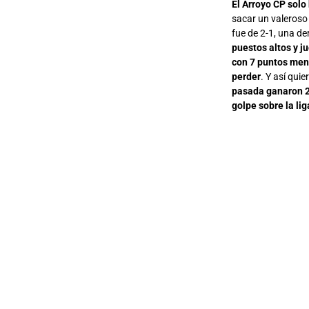
El Arroyo CP solo
sacar un valeroso 
fue de 2-1, una de
puestos altos y j
con 7 puntos men
perder
. Y así qui
pasada ganaron 2-
golpe sobre la li