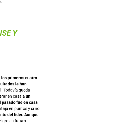
o:
NSE Y
 los primeros cuatro
ultados le han
l
. Todavía queda
erar en casa a
un
l pasado fue en casa
aja en puntos y si no
unto del líder. Aunque
ligro su futuro.