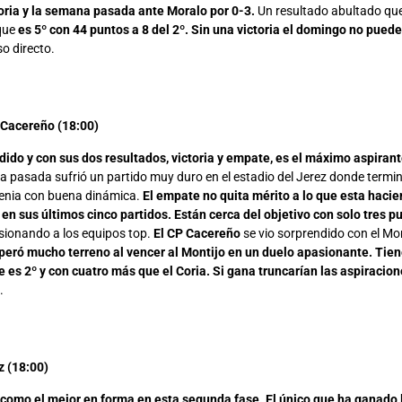
oria y la semana pasada ante Moralo por 0-3.
Un resultado abultado que
 que
es 5º con 44 puntos a 8 del 2º. Sin una victoria el domingo no pued
o directo.
Cacereño (18:00)
rdido y con sus dos resultados, victoria y empate, es el máximo aspiran
pasada sufrió un partido muy duro en el estadio del Jerez donde terminó
 venia con buena dinámica.
El empate no quita mérito a lo que esta hacie
 en sus últimos cinco partidos. Están cerca del objetivo con solo tres p
sionando a los equipos top.
El CP Cacereño
se vio sorprendido con el Mor
peró mucho terreno al vencer al Montijo en un duelo apasionante. Tie
e es 2º y con cuatro más que el Coria. Si gana truncarían las aspiracion
.
z (18:00)
como el mejor en forma en esta segunda fase. El único que ha ganado 