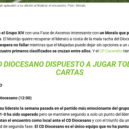
o aplauden a su afición al finalizar el encuentro. Foto: Moralo.
el Grupo XIV
con una Fase de Ascenso interesante con
un Moralo que 
s
. El Montijo quiere recuperar el liderato a costa de la mala racha del Dio
espera no fallar
mientras que el Miajadas puede dejar sin opciones a un 
uatro primeros clasificados se cruzan entre ellos.
Y el
CP Cacereño
tie
D DIOCESANO
DISPUESTO A JUGAR TO
CARTAS
O
Diocesano (12:00)
 su liderato la semana pasada en el partido más emocionante del grupo
 1-0 ha sido superado
pero se mantiene segundo a solo un punto del líder 
ntan el encuentro como local ante el CD Diocesano
y con el triunfo da 
ad de segunda fase.
El CD Diocesano es el único equipo que no ha puntu