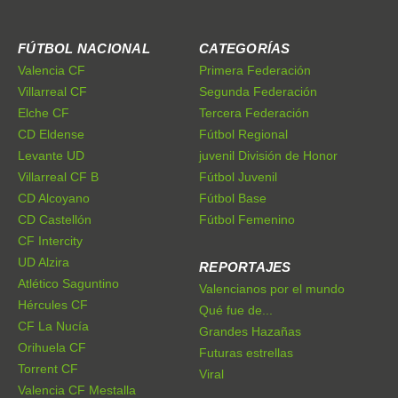
FÚTBOL NACIONAL
CATEGORÍAS
Valencia CF
Primera Federación
Villarreal CF
Segunda Federación
Elche CF
Tercera Federación
CD Eldense
Fútbol Regional
Levante UD
juvenil División de Honor
Villarreal CF B
Fútbol Juvenil
CD Alcoyano
Fútbol Base
CD Castellón
Fútbol Femenino
CF Intercity
UD Alzira
REPORTAJES
Atlético Saguntino
Valencianos por el mundo
Hércules CF
Qué fue de...
CF La Nucía
Grandes Hazañas
Orihuela CF
Futuras estrellas
Torrent CF
Viral
Valencia CF Mestalla