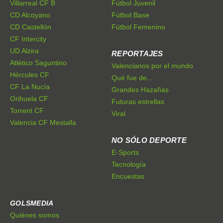
Villarreal CF B
Fútbol Juvenil
CD Alcoyano
Fútbol Base
CD Castellón
Fútbol Femenino
CF Intercity
UD Alzira
REPORTAJES
Atlético Saguntino
Valencianos por el mundo
Hércules CF
Qué fue de...
CF La Nucía
Grandes Hazañas
Orihuela CF
Futuras estrellas
Torrent CF
Viral
Valencia CF Mestalla
NO SÓLO DEPORTE
E-Sports
Tecnología
Encuestas
GOLSMEDIA
Quiénes somos