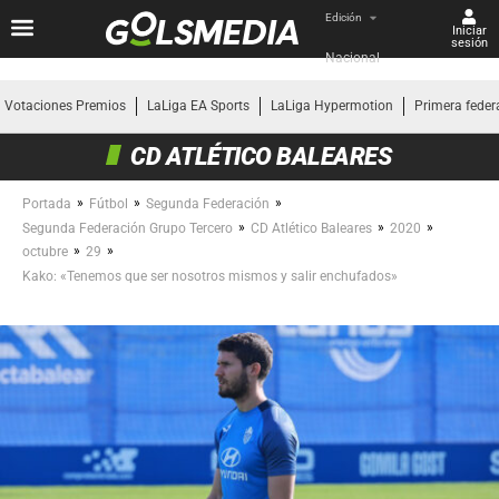
Edición
Iniciar
sesión
Nacional
Votaciones Premios
LaLiga EA Sports
LaLiga Hypermotion
Primera feder
CD ATLÉTICO BALEARES
»
»
»
Portada
Fútbol
Segunda Federación
»
»
»
Segunda Federación Grupo Tercero
CD Atlético Baleares
2020
»
»
octubre
29
Kako: «Tenemos que ser nosotros mismos y salir enchufados»