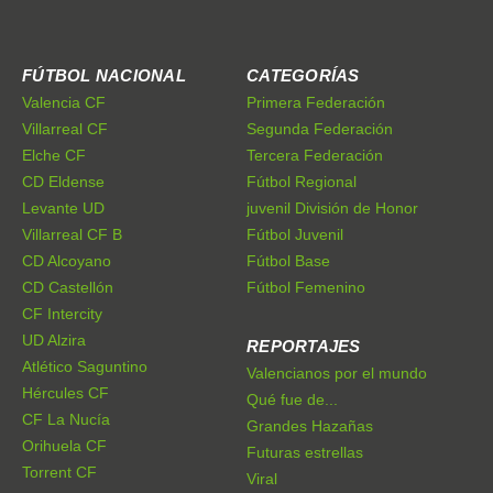
FÚTBOL NACIONAL
CATEGORÍAS
Valencia CF
Primera Federación
Villarreal CF
Segunda Federación
Elche CF
Tercera Federación
CD Eldense
Fútbol Regional
Levante UD
juvenil División de Honor
Villarreal CF B
Fútbol Juvenil
CD Alcoyano
Fútbol Base
CD Castellón
Fútbol Femenino
CF Intercity
UD Alzira
REPORTAJES
Atlético Saguntino
Valencianos por el mundo
Hércules CF
Qué fue de...
CF La Nucía
Grandes Hazañas
Orihuela CF
Futuras estrellas
Torrent CF
Viral