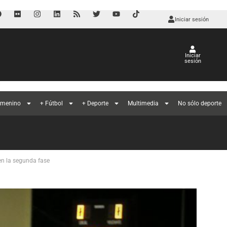
Iniciar sesión
Iniciar
sesión
l
emenino
+ Fútbol
+ Deporte
Multimedia
No sólo deporte
 en la segunda fase