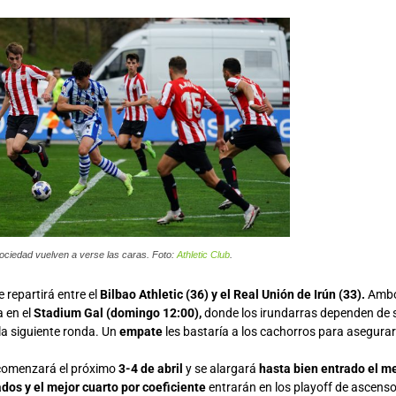
ociedad vuelven a verse las caras. Foto:
Athletic Club
.
e repartirá entre el
Bilbao Athletic (36) y el Real Unión de Irún (33).
Ambo
a en el
Stadium Gal (domingo 12:00),
donde los irundarras dependen de 
 la siguiente ronda. Un
empate
les bastaría a los cachorros para asegurar
comenzará el próximo
3-4 de abril
y se alargará
hasta bien entrado el m
ados y el mejor cuarto por coeficiente
entrarán en los playoff de ascenso