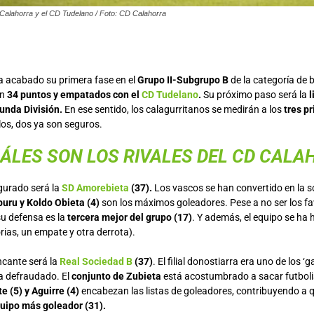
Calahorra y el CD Tudelano / Foto: CD Calahorra
 acabado su primera fase en el
Grupo II-Subgrupo B
de la categoría de b
on
34 puntos y empatados con el
CD Tudelano
.
Su próximo paso será la
l
unda División.
En ese sentido, los calagurritanos se medirán a los
tres p
llos, dos ya son seguros.
ÁLES SON LOS RIVALES DEL CD CALA
egurado será la
SD Amorebieta
(37).
Los vascos se han convertido en la s
buru y Koldo Obieta (4)
son los máximos goleadores. Pese a no ser los fav
su defensa es la
tercera mejor del grupo (17)
. Y además, el equipo se ha
orias, un empate y otra derrota).
ncante será la
Real Sociedad B
(37)
. El filial donostiarra era uno de los ‘ga
a defraudado. El
conjunto de Zubieta
está acostumbrado a sacar futboli
e (5) y Aguirre (4)
encabezan las listas de goleadores, contribuyendo a qu
uipo más goleador (31).