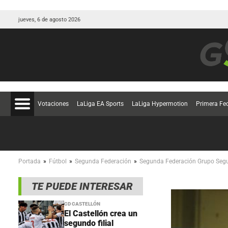
jueves, 6 de agosto 2026
Votaciones
LaLiga EA Sports
LaLiga Hypermotion
Primera Fe
»
»
»
Portada
Fútbol
Segunda Federación
Segunda Federación Grupo Seg
TE PUEDE INTERESAR
CD CASTELLÓN
El Castellón crea un
segundo filial