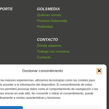
EPORTE
GOLSMEDIA
Quiénes somos
Premios Golsmedia
Publicidad
CONTACTO
Dónde estamos
Trabaja con nosotros
Contacto
Gestionar consentimiento
 las mejores experiencias, utilizamos tecnologías como las cookies para
o acceder a la información del dispositivo. El consentimiento de estas
 nos permitirá procesar datos como el comportamiento de navegación o las
ones únicas en este sitio. No consentir o retirar el consentimiento, puede
tivamente a ciertas características y funciones.