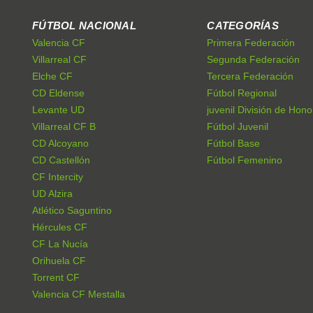
FÚTBOL NACIONAL
CATEGORÍAS
Valencia CF
Primera Federación
Villarreal CF
Segunda Federación
Elche CF
Tercera Federación
CD Eldense
Fútbol Regional
Levante UD
juvenil División de Hono
Villarreal CF B
Fútbol Juvenil
CD Alcoyano
Fútbol Base
CD Castellón
Fútbol Femenino
CF Intercity
UD Alzira
Atlético Saguntino
Hércules CF
CF La Nucía
Orihuela CF
Torrent CF
Valencia CF Mestalla