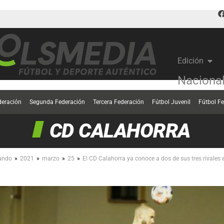
Edición
Naciona
deración
Segunda Federación
Tercera Federación
Fútbol Juvenil
Fútbol F
CD CALAHORRA
»
»
»
»
undo
2021
marzo
25
El CD Calahorra ya conoce a dos de sus tres rivales