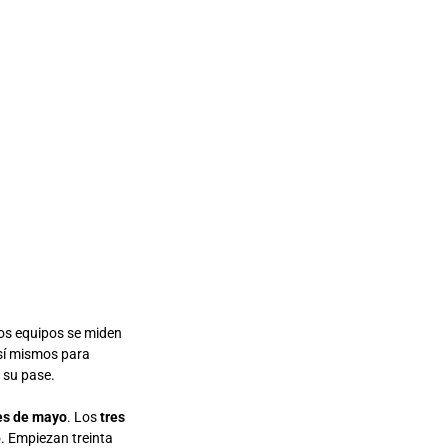
s equipos se miden
sí mismos para
 su pase.
es de mayo
. Los
tres
. Empiezan treinta