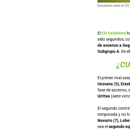
Encuentro entre el CD 
El
CD Calahorra
ha
sido segundos, c
de ascenso a Seg
Subgrupo A
. De e
¿CU
El primer rival as
Unzueta (5), Etxa
fase de ascenso, 
Urritxe
(siete vict
El segundo contri
temporada y no h
Navarro (7), Lobet
sea el
segundo eq