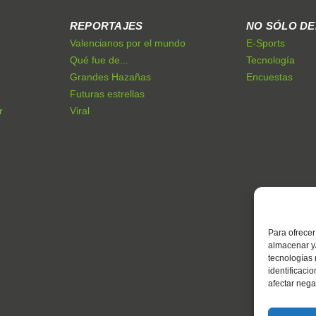
REPORTAJES
NO SÓLO D
Valencianos por el mundo
E-Sports
Qué fue de...
Tecnología
Grandes Hazañas
Encuestas
Futuras estrellas
r
Viral
Para ofrecer
almacenar y/
tecnologías
identificaci
afectar nega