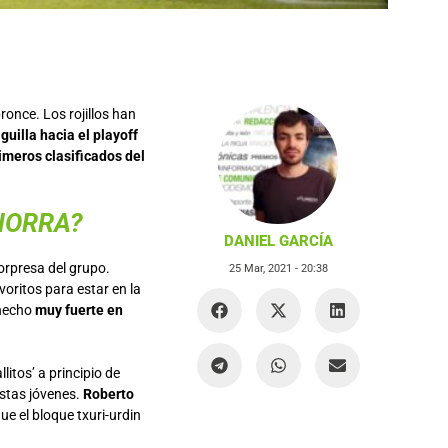
ronce. Los rojillos han
iguilla hacia el playoff
rimeros clasificados del
HORRA?
DANIEL GARCÍA
orpresa del grupo.
25 Mar, 2021 -
20:38
oritos para estar en la
 hecho
muy fuerte en
llitos’ a principio de
stas jóvenes.
Roberto
e el bloque txuri-urdin