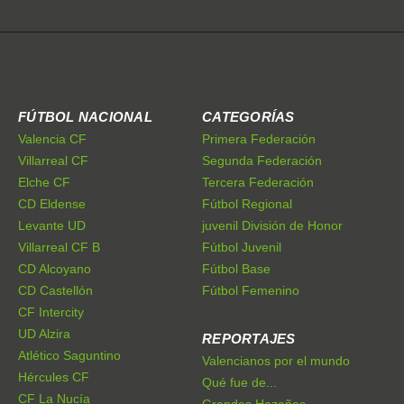
FÚTBOL NACIONAL
CATEGORÍAS
Valencia CF
Primera Federación
Villarreal CF
Segunda Federación
Elche CF
Tercera Federación
CD Eldense
Fútbol Regional
Levante UD
juvenil División de Honor
Villarreal CF B
Fútbol Juvenil
CD Alcoyano
Fútbol Base
CD Castellón
Fútbol Femenino
CF Intercity
UD Alzira
REPORTAJES
Atlético Saguntino
Valencianos por el mundo
Hércules CF
Qué fue de...
CF La Nucía
Grandes Hazañas