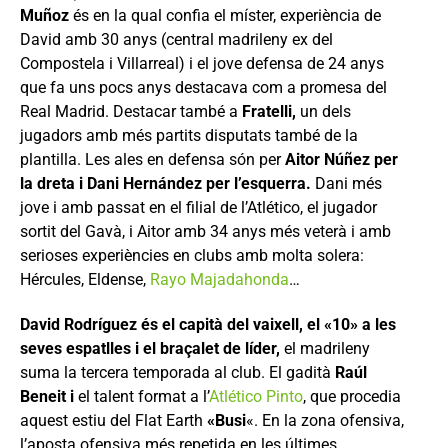
Muñoz
és en la qual confia el míster, experiència de
David amb 30 anys (central madrileny ex del
Compostela i Villarreal) i el jove defensa de 24 anys
que fa uns pocs anys destacava com a promesa del
Real Madrid. Destacar també a
Fratelli,
un dels
jugadors amb més partits disputats també de la
plantilla. Les ales en defensa són per
Aitor Núñez per
la dreta i Dani Hernández per l’esquerra.
Dani més
jove i amb passat en el filial de l’Atlético, el jugador
sortit del Gavà, i Aitor amb 34 anys més veterà i amb
serioses experiències en clubs amb molta solera:
Hércules, Eldense,
Rayo Majadahonda
…
David Rodríguez és el capità del vaixell, el «10» a les
seves espatlles i el braçalet de líder,
el madrileny
suma la tercera temporada al club. El gadità
Raúl
Beneit i
el talent format a l’
Atlético Pinto
, que procedia
aquest estiu del Flat Earth
«Busi
«. En la zona ofensiva,
l’aposta ofensiva més repetida en les últimes