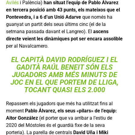
Avilés
i Palència)
han situat l’equip de Pablo Álvarez
en tercera posició amb 43 punts, els mateixos que el
Pontevedra, i a 6 d’un Unió Adarve
que només ha
guanyat un partit dels seus últims cinc (el de la
setmana passada davant el Langreo). El
ascens
directe veient les dinàmiques pot ser encara assolible
per al Navalcarnero.
EL CAPITÀ DAVID RODRÍGUEZ I EL
GADITÀ RAÚL BENEIT SÓN ELS
JUGADORS AMB MÉS MINUTS DE
JOC EN EL QUE PORTEM DE LLIGA,
TOCANT QUASI ELS 2.000
Repassem els jugadors que més ha utilitzat fins al
moment
Pablo Álvarez, els seus «pilars» de l’equip:
Aitor González
(el porter que va arribar a l’estiu de
2020 del Móstoles és el guardià fixe de la seva
porteria). La parella de centrals
David Uña i Miki