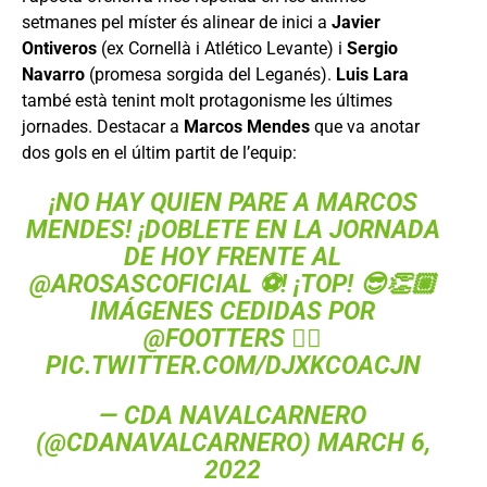
setmanes pel míster és alinear de inici a
Javier
Ontiveros
(ex Cornellà i Atlético Levante) i
Sergio
Navarro
(promesa sorgida del Leganés).
Luis Lara
també està tenint molt protagonisme les últimes
jornades. Destacar a
Marcos Mendes
que va anotar
dos gols en el últim partit de l’equip:
¡NO HAY QUIEN PARE A MARCOS
MENDES! ¡DOBLETE EN LA JORNADA
DE HOY FRENTE AL
@AROSASCOFICIAL
⚽️! ¡TOP! 😎👏🏼
IMÁGENES CEDIDAS POR
@FOOTTERS
👉🏼
PIC.TWITTER.COM/DJXKCOACJN
— CDA NAVALCARNERO
(@CDANAVALCARNERO)
MARCH 6,
2022