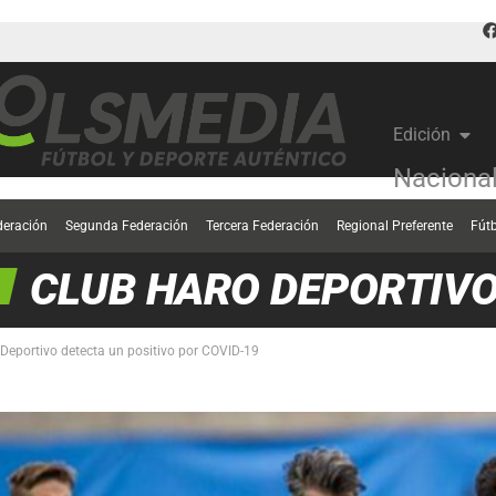
Edición
Naciona
deración
Segunda Federación
Tercera Federación
Regional Preferente
Fút
CLUB HARO DEPORTIV
 Deportivo detecta un positivo por COVID-19