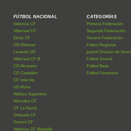
FÚTBOL NACIONAL
CATEGORÍAS
Valencia CF
Primera Federación
Villarreal CF
Segunda Federación
Elche CF
Tercera Federación
CD Eldense
Fútbol Regional
Levante UD
juvenil División de Hono
Villarreal CF B
Fútbol Juvenil
CD Alcoyano
Fútbol Base
CD Castellón
Fútbol Femenino
CF Intercity
UD Alzira
Atlético Saguntino
Hércules CF
CF La Nucía
Orihuela CF
Torrent CF
Valencia CF Mestalla