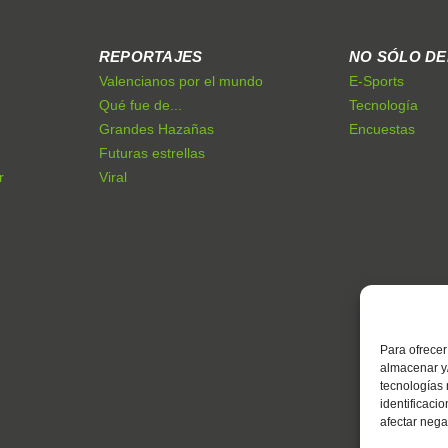
REPORTAJES
NO SÓLO D
Valencianos por el mundo
E-Sports
Qué fue de...
Tecnología
Grandes Hazañas
Encuestas
Futuras estrellas
r
Viral
Para ofrecer
almacenar y/
tecnologías
identificaci
afectar nega