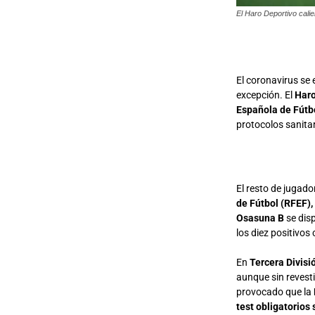
El Haro Deportivo cali
El coronavirus se 
excepción. El
Haro
Española de Fútb
protocolos sanitar
El resto de jugado
de Fútbol (RFEF),
Osasuna B
se dis
los diez positivos
En
Tercera Divisi
aunque sin revest
provocado que la
test obligatorios