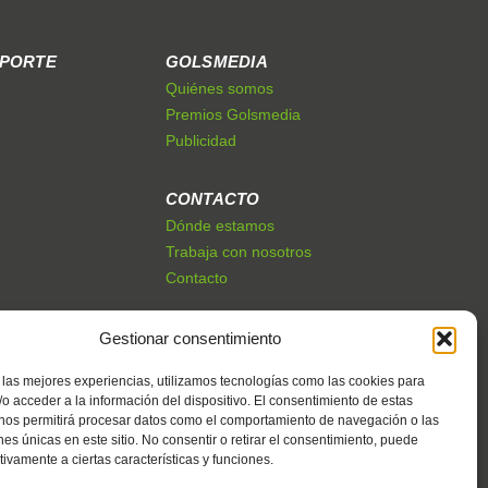
EPORTE
GOLSMEDIA
Quiénes somos
Premios Golsmedia
Publicidad
CONTACTO
Dónde estamos
Trabaja con nosotros
Contacto
Gestionar consentimiento
 las mejores experiencias, utilizamos tecnologías como las cookies para
o acceder a la información del dispositivo. El consentimiento de estas
 nos permitirá procesar datos como el comportamiento de navegación o las
ones únicas en este sitio. No consentir o retirar el consentimiento, puede
tivamente a ciertas características y funciones.