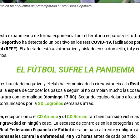
enta en un encuentro de pretemporada / Foto: Haro Deportivo
está expandiendo de forma exponencial por el territorio español y el fútb
 Deportivo
ha detectado un positivo en los test
COVID-19,
facilitados po
ol (RFEF)
. El afectado está asintomático y aislado en su domicilio, tal y 
ios.
EL FÚTBOL SUFRE LA PANDEMIA
res han dado negativo y el club ha comunicado la circunstancia a la
Real
a la espera de conocer los pasos a seguir. Si no cambian mucho las cosas
putará con normalidad
(domingo 17:00)
. Segundo equipo riojano afectad
 comunicados por la
SD Logroñés
semanas atrás.
ón
, equipos como el
CD Arnedo
y el
CD Berceo
también han sido víctimas 
ir gravedad en ningún caso. La escasez de controles en las categorías no
Real Federación Española de Fútbol
diera un paso al frente y obligara a 
 semanales contra la enfermedad, 48 y 72 horas
antes de cada partido.