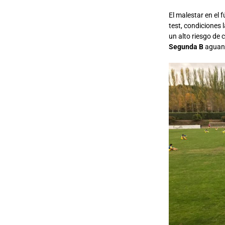
El malestar en el 
test, condiciones 
un alto riesgo de 
Segunda B
aguant