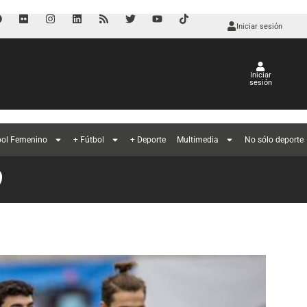
Iniciar sesión
Iniciar
sesión
l
bol Femenino
+ Fútbol
+ Deporte
Multimedia
No sólo deporte
O