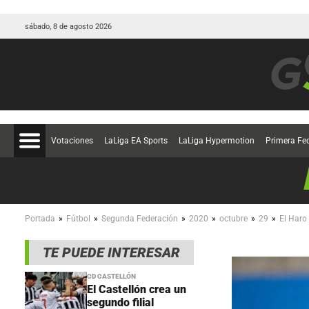
sábado, 8 de agosto 2026
Votaciones
LaLiga EA Sports
LaLiga Hypermotion
Primera Fe
»
»
»
»
»
»
Portada
Fútbol
Segunda Federación
2020
octubre
29
El Haro
TE PUEDE INTERESAR
CD CASTELLÓN
El Castellón crea un
segundo filial