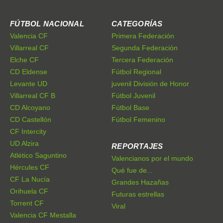
FÚTBOL NACIONAL
CATEGORÍAS
Valencia CF
Primera Federación
Villarreal CF
Segunda Federación
Elche CF
Tercera Federación
CD Eldense
Fútbol Regional
Levante UD
juvenil División de Honor
Villarreal CF B
Fútbol Juvenil
CD Alcoyano
Fútbol Base
CD Castellón
Fútbol Femenino
CF Intercity
UD Alzira
REPORTAJES
Atlético Saguntino
Valencianos por el mundo
Hércules CF
Qué fue de...
CF La Nucía
Grandes Hazañas
Orihuela CF
Futuras estrellas
Torrent CF
Viral
Valencia CF Mestalla