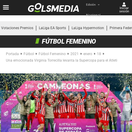
Edición
Iniciar
sesión
Nacional
Votaciones Premios
LaLiga EA Sports
LaLiga Hypermotion
Primera Fede
FÚTBOL FEMENINO
»
»
»
»
»
»
Portada
Fútbol
Fútbol Femenino
2021
enero
18
Una emocionada Virginia Torrecilla levanta la Supercopa para el Atleti