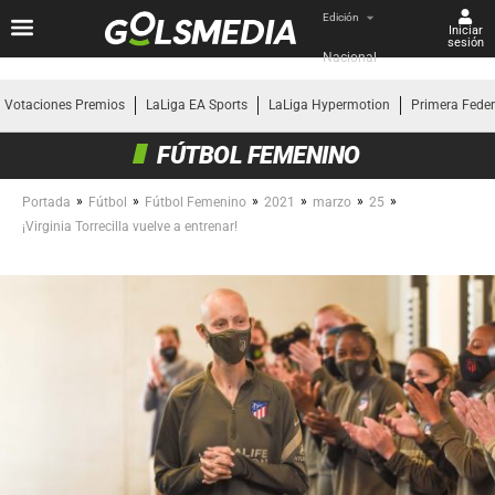
Edición
Iniciar
sesión
Nacional
Votaciones Premios
LaLiga EA Sports
LaLiga Hypermotion
Primera Fede
FÚTBOL FEMENINO
»
»
»
»
»
»
Portada
Fútbol
Fútbol Femenino
2021
marzo
25
¡Virginia Torrecilla vuelve a entrenar!