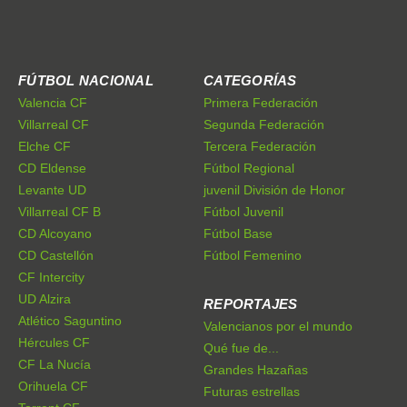
FÚTBOL NACIONAL
CATEGORÍAS
Valencia CF
Primera Federación
Villarreal CF
Segunda Federación
Elche CF
Tercera Federación
CD Eldense
Fútbol Regional
Levante UD
juvenil División de Honor
Villarreal CF B
Fútbol Juvenil
CD Alcoyano
Fútbol Base
CD Castellón
Fútbol Femenino
CF Intercity
UD Alzira
REPORTAJES
Atlético Saguntino
Valencianos por el mundo
Hércules CF
Qué fue de...
CF La Nucía
Grandes Hazañas
Orihuela CF
Futuras estrellas