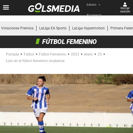
Edición
Iniciar
sesión
Nacional
Votaciones Premios
LaLiga EA Sports
LaLiga Hypermotion
Primera Fede
FÚTBOL FEMENINO
»
»
»
»
»
»
Portada
Fútbol
Fútbol Femenino
2023
enero
25
Luto en el fútbol femenino onubense