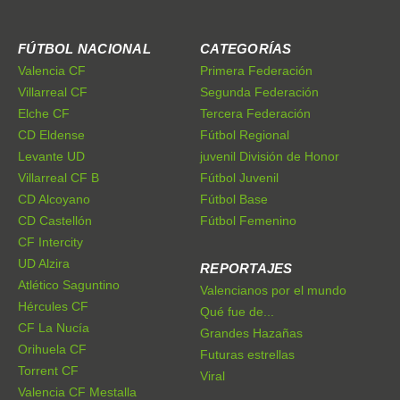
FÚTBOL NACIONAL
CATEGORÍAS
Valencia CF
Primera Federación
Villarreal CF
Segunda Federación
Elche CF
Tercera Federación
CD Eldense
Fútbol Regional
Levante UD
juvenil División de Honor
Villarreal CF B
Fútbol Juvenil
CD Alcoyano
Fútbol Base
CD Castellón
Fútbol Femenino
CF Intercity
UD Alzira
REPORTAJES
Atlético Saguntino
Valencianos por el mundo
Hércules CF
Qué fue de...
CF La Nucía
Grandes Hazañas
Orihuela CF
Futuras estrellas
Torrent CF
Viral
Valencia CF Mestalla